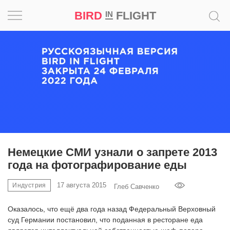
BIRD
FLIGHT
IN
Вдохновение
Почему
это
шедевр
Мир
Игра
Немецкие СМИ узнали о запрете 2013
года на фотографирование еды
Новости
17 августа 2015
Индустрия
Глеб Савченко
Bird
in
Оказалось, что ещё два года назад Федеральный Верховный
Flight
суд Германии постановил, что поданная в ресторане еда
Prize