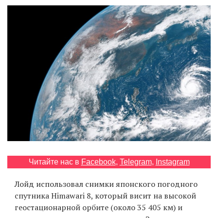
‘21
Фотопроект
Репортаж
Партнерский
материал
О
птичке
Рекламодателям
Читайте нас в
Facebook
,
Telegram
,
Instagram
Лойд использовал снимки японского погодного
спутника Himawari 8, который висит на высокой
геостационарной орбите (около 35 405 км) и