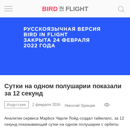
BIRD
FLIGHT
IN
Вдохновение
Почему
это
шедевр
Мир
Игра
Сутки на одном полушарии показали
за 12 секунд
Новости
2 февраля 2016
Индустрия
Николай Удинцев
Bird
in
Аналитик сервиса Mapbox Чарли Лойд создал таймлапс, за 12
Flight
секунд показывающий сутки на одном полушарии с орбиты.
Prize