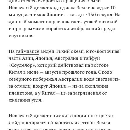
движется со скоростью вращения Земли.
Himawari 8 делает кадр диска Земли каждые 10
минут, а снимок Японии — каждые 150 секунд. На
EN
UA
данный момент он располагает лучшей оптикой
и программами обработки изображений среди
спутников.
На
таймлапсе
виден Тихий океан, юго-восточная
часть Азии, Япония, Австралия и тайфун
«Соуделор», который действовал на востоке
Китая в июле — августе прошлого года. Около
северного побережья Австралии вода светлее из-
за отмели, вокруг Японии — из-за скопления
планктона, а у Китая — из-за загрязнения от
сжигания угля.
Himawari 8 делает снимки в подлинных цветах.
Лойд постарался обработать их, чтобы Земля
выглядела так, будто зритель висит рядом со