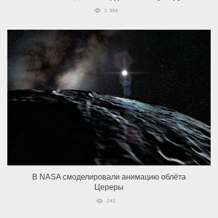
1 386
В NASA смоделировали анимацию облёта
Цереры
241