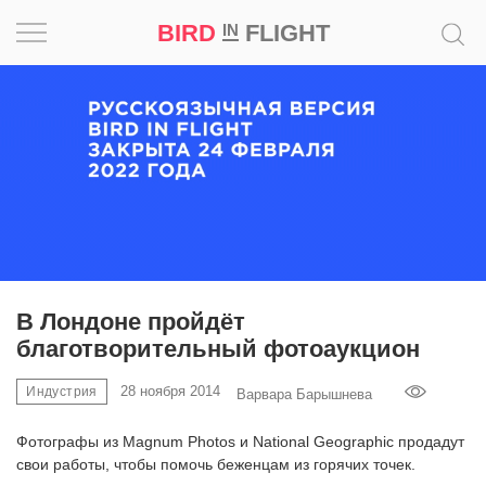
BIRD
FLIGHT
IN
Вдохновение
Почему
это
шедевр
Мир
Игра
В Лондоне пройдёт
благотворительный фотоаукцион
Новости
28 ноября 2014
Индустрия
Варвара Барышнева
Bird
in
Фотографы из Magnum Photos и National Geographic продадут
Flight
свои работы, чтобы помочь беженцам из горячих точек.
Prize