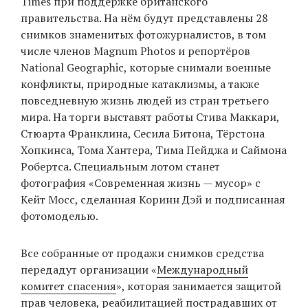
Times при поддержке британского
правительства. На нём будут представлены 28
снимков знаменитых фотожурналистов, в том
EN
UA
числе членов Magnum Photos и репортёров
National Geographic, которые снимали военные
конфликты, природные катаклизмы, а также
повседневную жизнь людей из стран третьего
мира. На торги выставят работы Стива Маккари,
Стюарта Франклина, Сесила Битона, Тёрстона
Хопкинса, Тома Хантера, Тима Пейджа и Саймона
Робертса. Специальным лотом станет
фотография «Современная жизнь — мусор» с
Кейт Мосс, сделанная Коринн Дэй и подписанная
фотомоделью.
Все собранные от продажи снимков средства
передадут организации «
Международный
комитет спасения
», которая занимается защитой
прав человека, реабилитацией пострадавших от