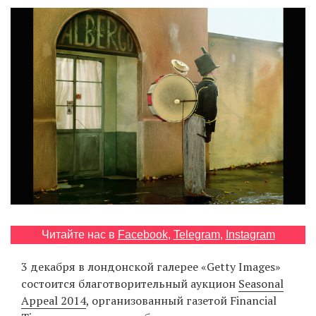
‘21
Фотопроект
Репортаж
Партнерский
материал
О
птичке
Рекламодателям
Читайте нас в
Facebook
,
Telegram
,
Instagram
3 декабря в лондонской галерее «Getty Images»
состоится благотворительный аукцион
Seasonal
Appeal 2014
, организованный газетой Financial