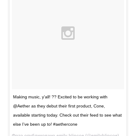
Making music, y'all! ?? Excited to be working with
@Aether as they debut their first product, Cone,
available starting today. Check out their feed to see what
else I’ve been up to! #aethercone
Фото опубликовано emily blincoe (@emilyblincoe)
Авг 25 