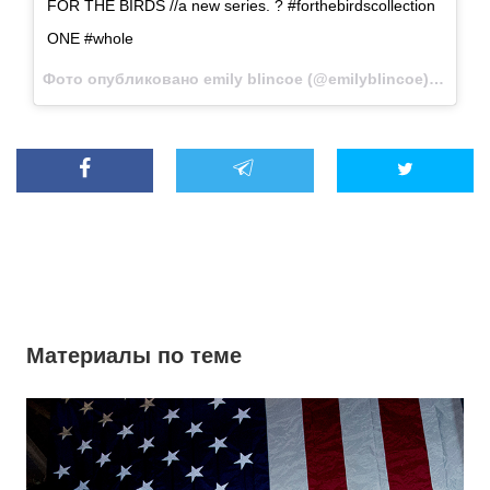
FOR THE BIRDS //a new series. ? #forthebirdscollection
ONE #whole
Фото опубликовано emily blincoe (@emilyblincoe)
Янв 4 2
Материалы по теме