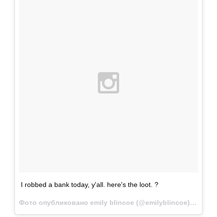
I robbed a bank today, y'all. here's the loot. ?
Фото опубликовано emily blincoe (@emilyblincoe)
Мар 18 