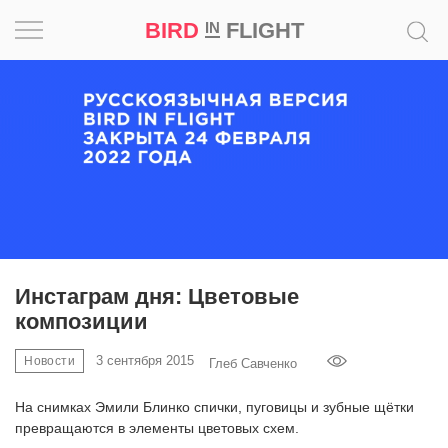
BIRD
FLIGHT
IN
Вдохновение
Почему
это
шедевр
Мир
Игра
Инстаграм дня: Цветовые
композиции
Новости
3 сентября 2015
Новости
Глеб Савченко
Bird
in
На снимках Эмили Блинко спички, пуговицы и зубные щётки
Flight
превращаются в элементы цветовых схем.
Prize