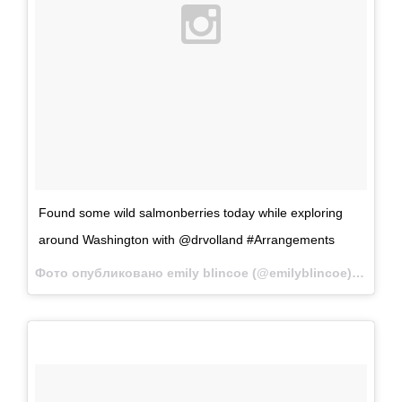
Found some wild salmonberries today while exploring
around Washington with @drvolland #Аrrangements
Фото опубликовано emily blincoe (@emilyblincoe)
Май 31 