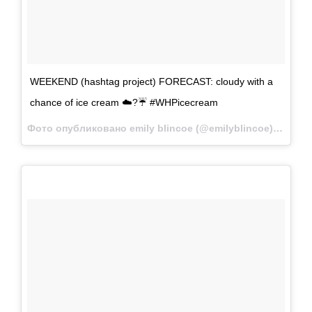
WEEKEND (hashtag project) FORECAST: cloudy with a
chance of ice cream ☁️?☔️ #WHPicecream
Фото опубликовано emily blincoe (@emilyblincoe)
Авг 1 2