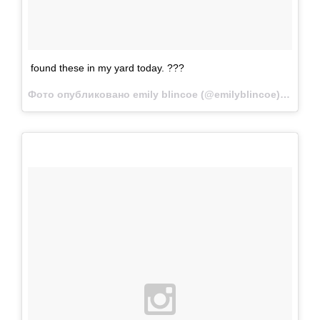
found these in my yard today. ???
Фото опубликовано emily blincoe (@emilyblincoe)
Окт 7 2