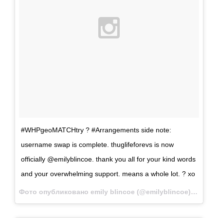
#WHPgeoMATCHtry ? #Аrrangements side note:
username swap is complete. thuglifeforevs is now
officially @emilyblincoe. thank you all for your kind words
and your overwhelming support. means a whole lot. ? xo
Фото опубликовано emily blincoe (@emilyblincoe)
Дек 8 2