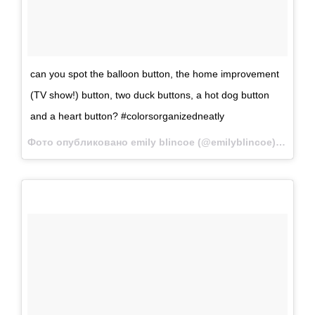
can you spot the balloon button, the home improvement
(TV show!) button, two duck buttons, a hot dog button
and a heart button? #colorsorganizedneatly
Фото опубликовано emily blincoe (@emilyblincoe)
Авг 11 