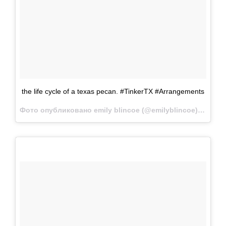
the life cycle of a texas pecan. #TinkerTX #Аrrangements
Фото опубликовано emily blincoe (@emilyblincoe)
Ноя 8 2