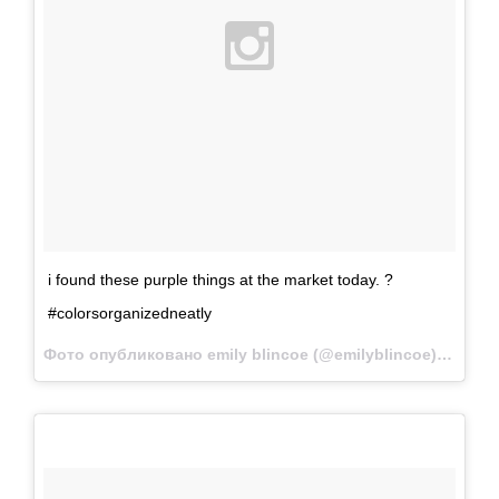
i found these purple things at the market today. ?
#colorsorganizedneatly
Фото опубликовано emily blincoe (@emilyblincoe)
Июн 26