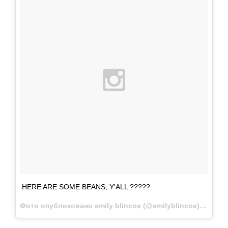
HERE ARE SOME BEANS, Y'ALL ?????
Фото опубликовано emily blincoe (@emilyblincoe)
Окт 15 