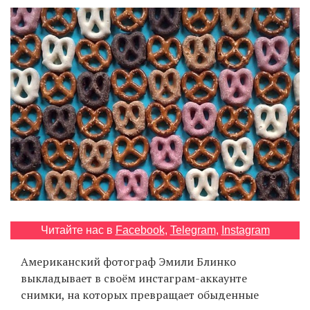
‘21
Фотопроект
Репортаж
Партнерский
материал
О
птичке
Рекламодателям
Читайте нас в
Facebook
,
Telegram
,
Instagram
Американский фотограф Эмили Блинко
выкладывает в своём инстаграм-аккаунте
снимки, на которых превращает обыденные