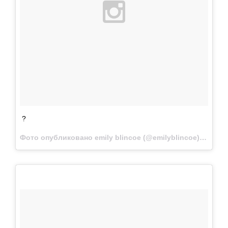
?
Фото опубликовано emily blincoe (@emilyblincoe)
Авг 15 