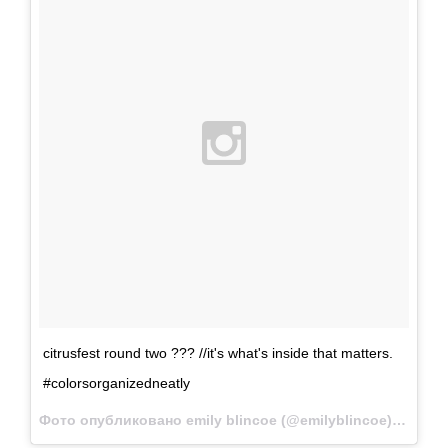
citrusfest round two ??? //it's what's inside that matters.
#colorsorganizedneatly
Фото опубликовано emily blincoe (@emilyblincoe)
Янв 27 