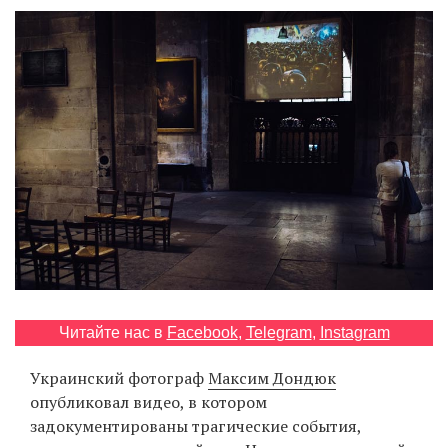
‘21
Фотопроект
Репортаж
Партнерский
материал
О
птичке
Рекламодателям
Читайте нас в
Facebook
,
Telegram
,
Instagram
Украинский фотограф
Максим Дондюк
опубликовал видео, в котором
задокументированы трагические события,