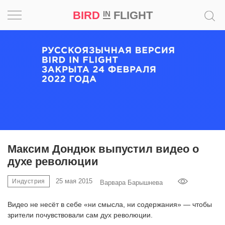
BIRD
FLIGHT
IN
Вдохновение
Почему
это
шедевр
Мир
Игра
Максим Дондюк выпустил видео о
духе революции
Новости
25 мая 2015
Индустрия
Варвара Барышнева
Bird
in
Видео не несёт в себе «ни смысла, ни содержания» — чтобы
Flight
зрители почувствовали сам дух революции.
Prize