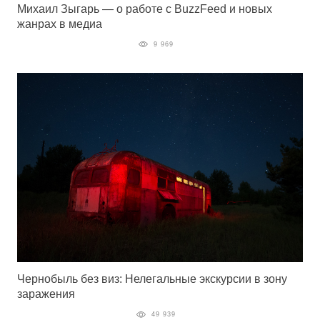
Михаил Зыгарь — о работе с BuzzFeed и новых
жанрах в медиа
9 969
Чернобыль без виз: Нелегальные экскурсии в зону
заражения
49 939