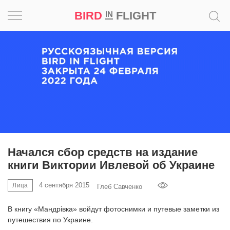
BIRD
FLIGHT
IN
Вдохновение
Почему
это
шедевр
Мир
Игра
Начался сбор средств на издание
книги Виктории Ивлевой об Украине
Новости
4 сентября 2015
Лица
Глеб Савченко
Bird
in
В книгу «Мандрівка» войдут фотоснимки и путевые заметки из
Flight
путешествия по Украине.
Prize