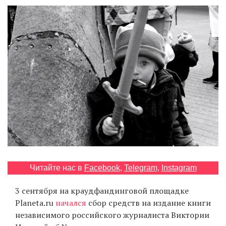
‘21
Фотопроект
Репортаж
Партнерский
материал
О
птичке
Рекламодателям
Читайте нас в
Facebook
,
Telegram
,
Instagram
3 сентября на краудфандинговой площадке
Planeta.ru
начался
сбор средств на издание книги
независимого российского журналиста Виктории