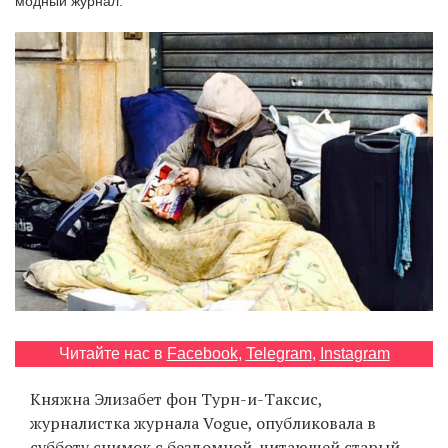
модный журнал.
‘21
Фотопроект
Репортаж
Партнерский
материал
О
птичке
Рекламодателям
Читайте нас в
Facebook
,
Telegram
,
Instagram
Княжна Элизабет фон Турн-и-Таксис,
журналистка журнала Vogue, опубликовала в
субботу снимок с бездомной, читающей старый