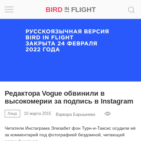
BIRD
FLIGHT
IN
Вдохновение
Почему
это
шедевр
Мир
Игра
Редактора Vogue обвинили в
высокомерии за подпись в Instagram
Новости
10 марта 2015
Лица
Варвара Барышнева
Bird
in
Читатели Инстаграма Элизабет фон Турн-и-Таксис осудили её
Flight
за комментарий под фотографией бездомной, читающей
Prize