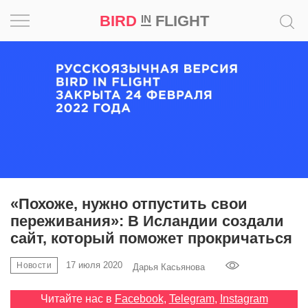
BIRD
FLIGHT
IN
Вдохновение
Почему
это
шедевр
Мир
Игра
«Похоже, нужно отпустить свои
переживания»: В Исландии создали
Новости
сайт, который поможет прокричаться
Bird
17 июля 2020
Новости
Дарья Касьянова
in
Flight
Читайте нас в
Facebook
,
Telegram
,
Instagram
Prize