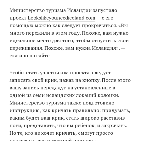
‘21
Министерство туризма Исландии запустило
проект
Lookslikeyouneediceland.com
— с его
Фотопроект
помощью можно как следует прокричаться. «Вы
много пережили в этом году. Похоже, вам нужно
Репортаж
идеальное место для того, чтобы отпустить свои
переживания. Похоже, вам нужна Исландия», —
Партнерский
сказано на сайте.
материал
Чтобы стать участником проекта, следует
О
записать свой крик, нажав на кнопку. После этого
птичке
вашу запись передадут на установленные в
одной из семи исландских локаций колонки.
Рекламодателям
Министерство туризма также подготовило
инструкцию, как кричать правильно: придумать,
каким будет ваш крик, стать широко расставив
ноги, представить, что вы ребенок, и закричать.
Но те, кто не хочет кричать, смогут просто
послушать звуки местной природы.