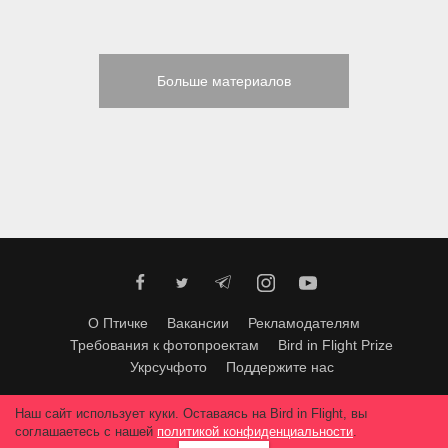
Больше материалов
О Птичке
Вакансии
Рекламодателям
Требования к фотопроектам
Bird in Flight Prize
Укрсучфото
Поддержите нас
Любое использование материалов допускается только с согласия
Наш сайт использует куки. Оставаясь на Bird in Flight, вы
редакции
.
© 2026, Bird In Flight.
соглашаетесь с нашей
политикой конфиденциальности
.
Все права защищены.