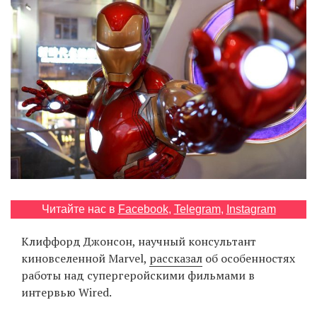
‘21
Фотопроект
Репортаж
Партнерский
материал
О
птичке
Читайте нас в
Facebook
,
Telegram
,
Instagram
Рекламодателям
Клиффорд Джонсон, научный консультант
киновселенной Marvel,
рассказал
об особенностях
работы над супергеройскими фильмами в
интервью Wired.