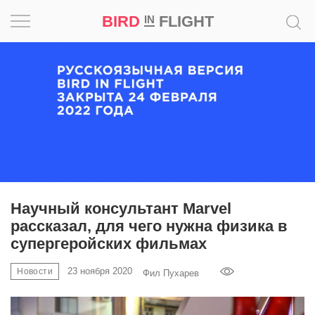
BIRD
FLIGHT
IN
Вдохновение
Почему
это
шедевр
Мир
Игра
Научный консультант Marvel
рассказал, для чего нужна физика в
Новости
супергеройских фильмах
Bird
23 ноября 2020
Новости
Фил Пухарев
in
Flight
Prize