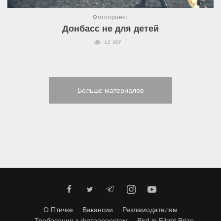
Фотопроект
Донбасс не для детей
12 307
Больше материалов
О Птичке
Вакансии
Рекламодателям
Требования к фотопроектам
Bird in Flight Prize