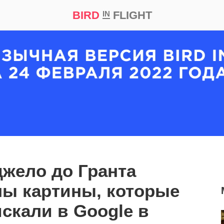
BIRD
FLIGHT
IN
кт
Репортаж
жело до Гранта
ны картины, которые
искали в Google в