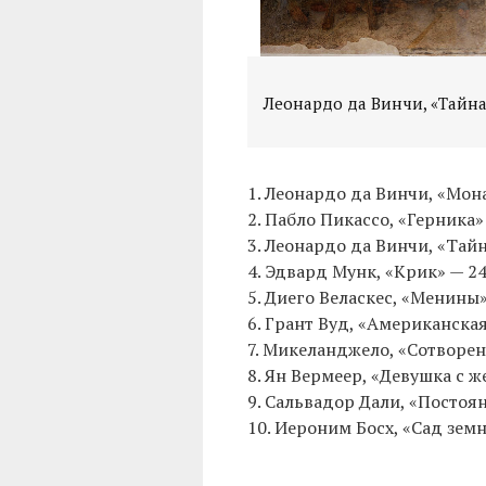
Леонардо да Винчи, «Тайна
1. Леонардо да Винчи, «Мона
2. Пабло Пикассо, «Герника»
3. Леонардо да Винчи, «Тай
4. Эдвард Мунк, «Крик» — 2
5. Диего Веласкес, «Менины
6. Грант Вуд, «Американска
7. Микеланджело, «Сотворен
8. Ян Вермеер, «Девушка с 
9. Сальвадор Дали, «Постоя
10. Иероним Босх, «Сад зем