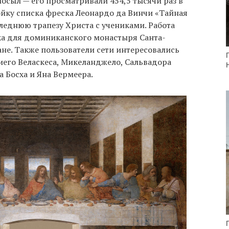
осыл — его просматривали 454,5 тысячи раз в
ойку списка фреска Леонардо да Винчи «Тайная
леднюю трапезу Христа с учениками. Работа
ека для доминиканского монастыря Санта-
не. Также пользователи сети интересовались
иего Веласкеса, Микеланджело, Сальвадора
а Босха и Яна Вермеера.