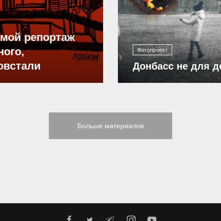
ямой репортаж
ного,
Фотопроект
овстали
Донбасс не для д
Больше материалов