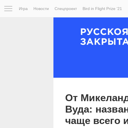
Игра
Новости
Спецпроект
Bird in Flight Prize ‘21
Вдохновение
Почему это шедевр
Мир
Фотопрое
От Микеланд
Вуда: назва
чаще всего 