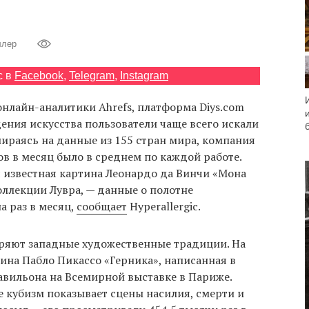
ллер
с в
Facebook
,
Telegram
,
Instagram
нлайн-аналитики Ahrefs, платформа Diys.com
ения искусства пользователи чаще всего искали
пираясь на данные из 155 стран мира, компания
ов в месяц было в среднем по каждой работе.
я известная картина Леонардо да Винчи «Мона
коллекции Лувра, — данные о полотне
а раз в месяц,
сообщает
Hyperallergic.
ряют западные художественные традиции. На
ина Пабло Пикассо «Герника», написанная в
авильона на Всемирной выставке в Париже.
е кубизм показывает сцены насилия, смерти и