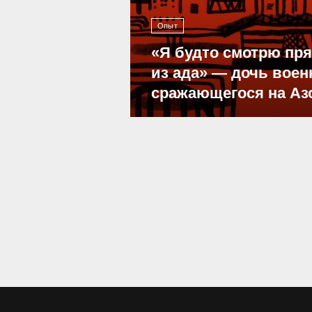
Опыт
«Я будто смотрю пр
из ада» — дочь воен
сражающегося на Аз