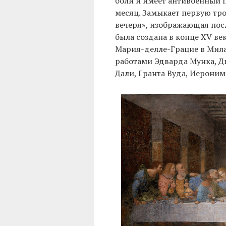
боли и имеет антивоенный п
месяц. Замыкает первую тр
вечеря», изображающая пос
была создана в конце XV в
Мария-делле-Грацие в Мила
работами Эдварда Мунка, Д
Дали, Гранта Вуда, Иероним