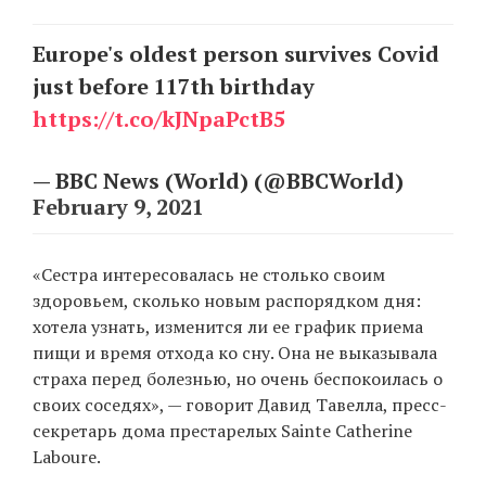
Europe's oldest person survives Covid
EN
UA
just before 117th birthday
https://t.co/kJNpaPctB5
— BBC News (World) (@BBCWorld)
February 9, 2021
«Сестра интересовалась не столько своим
здоровьем, сколько новым распорядком дня:
хотела узнать, изменится ли ее график приема
пищи и время отхода ко сну. Она не выказывала
страха перед болезнью, но очень беспокоилась о
своих соседях», — говорит Давид Тавелла, пресс-
секретарь дома престарелых Sainte Catherine
Laboure.