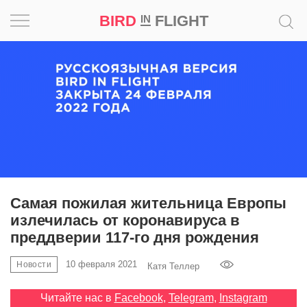
BIRD
FLIGHT
IN
Вдохновение
Почему
это
шедевр
Мир
Игра
Самая пожилая жительница Европы
излечилась от коронавируса в
Новости
преддверии 117-го дня рождения
Bird
10 февраля 2021
Новости
Катя Теллер
in
Flight
Читайте нас в
Facebook
,
Telegram
,
Instagram
Prize