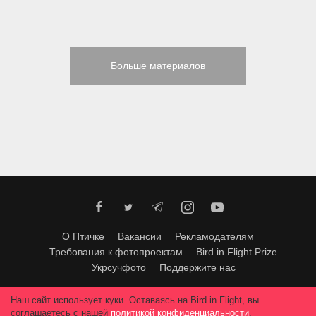
Больше материалов
О Птичке
Вакансии
Рекламодателям
Требования к фотопроектам
Bird in Flight Prize
Укрсучфото
Поддержите нас
Любое использование материалов допускается только с согласия
Наш сайт использует куки. Оставаясь на Bird in Flight, вы
редакции
.
© 2026, Bird In Flight.
соглашаетесь с нашей
политикой конфиденциальности
.