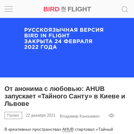
ПРОМО
BIRD
FLIGHT
IN
Вдохновение
Почему
это
шедевр
Мир
Игра
От анонима с любовью: AHUB
запускает «Тайного Санту» в Киеве и
Новости
Львове
Bird
22 декабря 2021
Промо
Владимир Коношевич
in
Flight
В креативных пространствах
AHUB
стартовал «Тайный
Prize