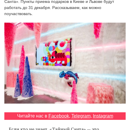
Санта». Пункты приема подарков в Киеве и Львове будут
‘21
работать до 31 декабря. Рассказываем, как можно
поучаствовать.
Фотопроект
Репортаж
Партнерский
материал
О
птичке
Рекламодателям
Читайте нас в
Facebook
,
Telegram
,
Instagram
Если кто не знает, «Тайный Санта» — это