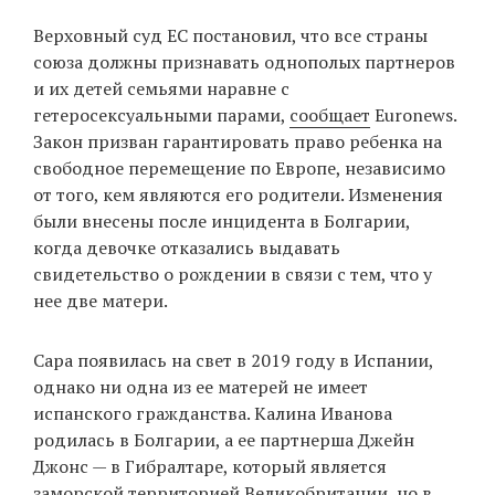
‘21
Верховный суд ЕС постановил, что все страны
союза должны признавать однополых партнеров
Фотопроект
и их детей семьями наравне с
гетеросексуальными парами,
сообщает
Euronews.
Репортаж
Закон призван гарантировать право ребенка на
свободное перемещение по Европе, независимо
Партнерский
от того, кем являются его родители. Изменения
материал
были внесены после инцидента в Болгарии,
когда девочке отказались выдавать
О
свидетельство о рождении в связи с тем, что у
птичке
нее две матери.
Рекламодателям
Сара появилась на свет в 2019 году в Испании,
однако ни одна из ее матерей не имеет
испанского гражданства. Калина Иванова
родилась в Болгарии, а ее партнерша Джейн
Джонс — в Гибралтаре, который является
заморской территорией Великобритании, но в