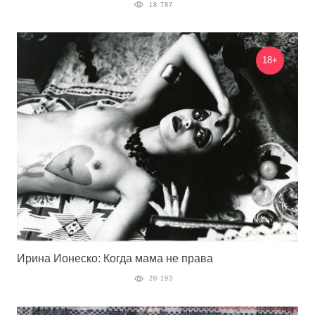
18 787
18+
Ирина Ионеско: Когда мама не права
20 193