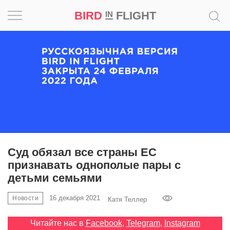
BIRD
FLIGHT
IN
Вдохновение
Почему
это
шедевр
Мир
Игра
Суд обязал все страны ЕС
признавать однополые пары с
Новости
детьми семьями
Bird
16 декабря 2021
Новости
Катя Теллер
in
Flight
Читайте нас в
Facebook
,
Telegram
,
Instagram
Prize