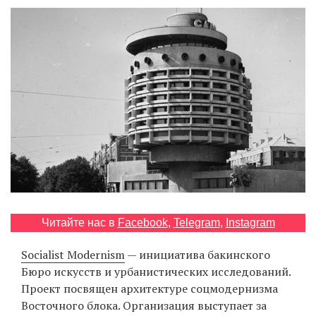
‘21
Фотопроект
Репортаж
Партнерский
материал
О
птичке
Читайте нас в
Facebook
,
Telegram
,
Instagram
Рекламодателям
Socialist Modernism
— инициатива бакинского
Бюро искусств и урбанистических исследований.
Проект посвящен архитектуре соцмодернизма
Восточного блока. Организация выступает за