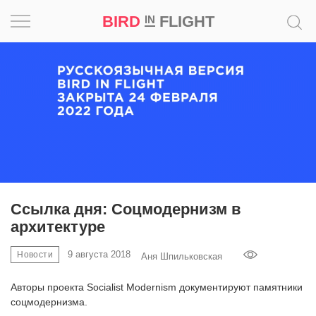
BIRD
FLIGHT
IN
Вдохновение
Почему
это
шедевр
Мир
Игра
Ссылка дня: Соцмодернизм в
архитектуре
Новости
9 августа 2018
Новости
Аня Шпильковская
Bird
in
Авторы проекта Socialist Modernism документируют памятники
Flight
соцмодернизма.
Prize