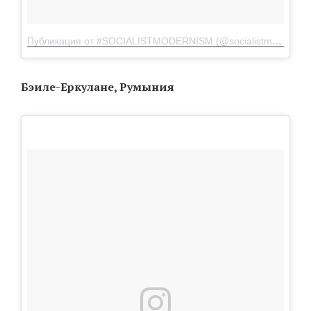
Публикация от #SOCIALISTMODERNISM (@socialistmodernism)
Бэиле-Еркулане, Румыния