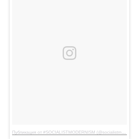
Публикация от #SOCIALISTMODERNISM (@socialistmodernism)