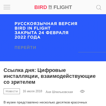
BIRD
FLIGHT
IN
Вдохновение
Почему
это
шедевр
Мир
Игра
Ссылка дня: Цифровые
инсталляции, взаимодействующие
Новости
со зрителем
Bird
16 июля 2018
Новости
Аня Шпильковская
in
Flight
В музее представлено несколько десятков красочных
Prize