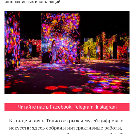
интерактивных инсталляций.
‘21
Фотопроект
Репортаж
Партнерский
материал
О
птичке
Рекламодателям
Читайте нас в
Facebook
,
Telegram
,
Instagram
В конце июня в Токио открылся музей цифровых
искусств: здесь собраны интерактивные работы,