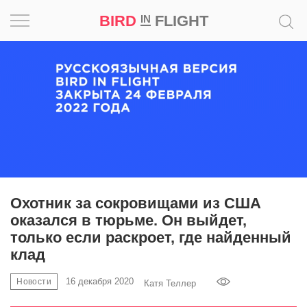
BIRD
FLIGHT
IN
Вдохновение
Почему
это
шедевр
Мир
Игра
Охотник за сокровищами из США
оказался в тюрьме. Он выйдет,
Новости
только если раскроет, где найденный
клад
Bird
in
16 декабря 2020
Новости
Катя Теллер
Flight
Prize