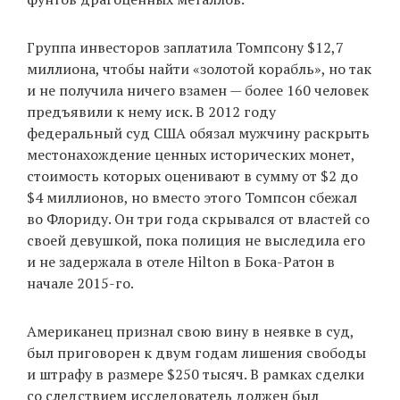
Группа инвесторов заплатила Томпсону $12,7
EN
UA
миллиона, чтобы найти «золотой корабль», но так
и не получила ничего взамен — более 160 человек
предъявили к нему иск. В 2012 году
федеральный суд США обязал мужчину раскрыть
местонахождение ценных исторических монет,
стоимость которых оценивают в сумму от $2 до
$4 миллионов, но вместо этого Томпсон сбежал
во Флориду. Он три года скрывался от властей со
своей девушкой, пока полиция не выследила его
и не задержала в отеле Hilton в Бока-Ратон в
начале 2015-го.
Американец признал свою вину в неявке в суд,
был приговорен к двум годам лишения свободы
и штрафу в размере $250 тысяч. В рамках сделки
со следствием исследователь должен был