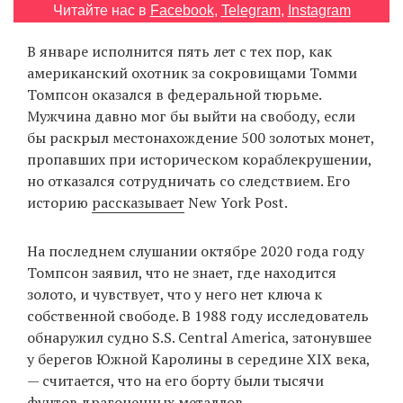
Читайте нас в
Facebook
,
Telegram
,
Instagram
‘21
В январе исполнится пять лет с тех пор, как
Фотопроект
американский охотник за сокровищами Томми
Томпсон оказался в федеральной тюрьме.
Репортаж
Мужчина давно мог бы выйти на свободу, если
бы раскрыл местонахождение 500 золотых монет,
Партнерский
пропавших при историческом кораблекрушении,
материал
но отказался сотрудничать со следствием. Его
историю
рассказывает
New York Post.
О
птичке
На последнем слушании октябре 2020 года году
Томпсон заявил, что не знает, где находится
Рекламодателям
золото, и чувствует, что у него нет ключа к
собственной свободе. В 1988 году исследователь
обнаружил судно S.S. Central America, затонувшее
у берегов Южной Каролины в середине XIX века,
— считается, что на его борту были тысячи
фунтов драгоценных металлов.