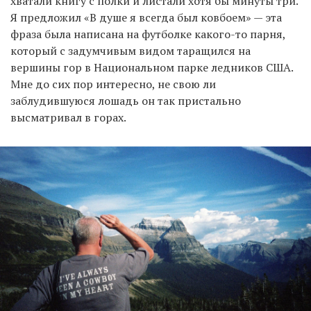
хватали книгу с полки и листали хотя бы минуты три.
Я предложил «В душе я всегда был ковбоем» — эта
фраза была написана на футболке какого-то парня,
который с задумчивым видом таращился на
вершины гор в Национальном парке ледников США.
Мне до сих пор интересно, не свою ли
заблудившуюся лошадь он так пристально
высматривал в горах.