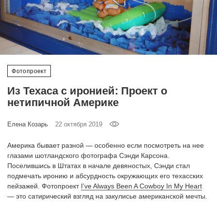
‘21
Фотопроект
Репортаж
Фотопроект
Партнерский
Из Техаса с иронией: Проект о
материал
нетипичной Америке
О
Елена Козарь
22 октября 2019
птичке
Америка бывает разной — особенно если посмотреть на нее
Рекламодателям
глазами шотландского фотографа Сэнди Карсона.
Поселившись в Штатах в начале девяностых, Сэнди стал
подмечать иронию и абсурдность окружающих его техасских
пейзажей. Фотопроект
I’ve Always Been A Cowboy In My Heart
— это сатирический взгляд на закулисье американской мечты.