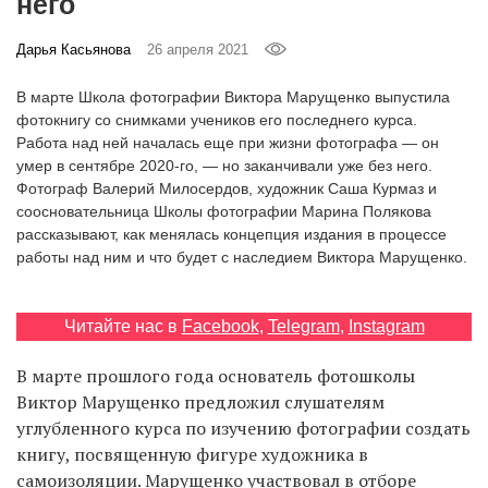
него
‘21
Дарья Касьянова
26 апреля 2021
Фотопроект
В марте Школа фотографии Виктора Марущенко выпустила
фотокнигу со снимками учеников его последнего курса.
Репортаж
Работа над ней началась еще при жизни фотографа — он
умер в сентябре 2020-го, — но заканчивали уже без него.
Партнерский
Фотограф Валерий Милосердов, художник Саша Курмаз и
материал
соосновательница Школы фотографии Марина Полякова
рассказывают, как менялась концепция издания в процессе
работы над ним и что будет с наследием Виктора Марущенко.
О
птичке
Читайте нас в
Facebook
,
Telegram
,
Instagram
Рекламодателям
В марте прошлого года основатель фотошколы
Виктор Марущенко предложил слушателям
углубленного курса по изучению фотографии создать
книгу, посвященную фигуре художника в
самоизоляции. Марущенко участвовал в отборе