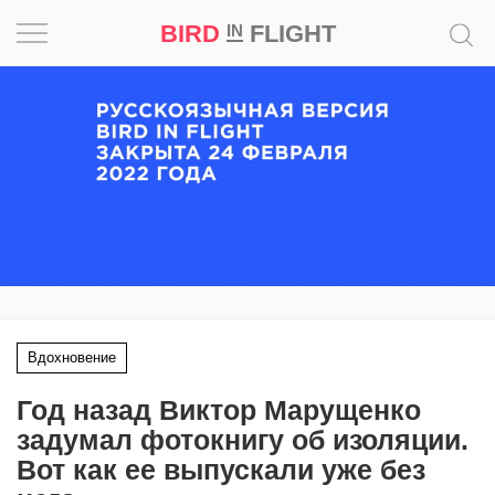
BIRD
FLIGHT
IN
Вдохновение
Почему
это
шедевр
Мир
Игра
Вдохновение
Новости
Год назад Виктор Марущенко
Bird
задумал фотокнигу об изоляции.
in
Вот как ее выпускали уже без
Flight
Prize