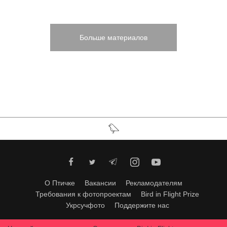
Больше материалов
О Птичке
Вакансии
Рекламодателям
Требования к фотопроектам
Bird in Flight Prize
Укрсучфото
Поддержите нас
Любое использование материалов допускается только с согласия