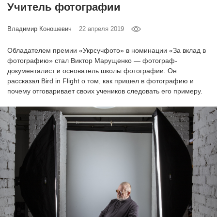
Учитель фотографии
‘21
Владимир Коношевич
22 апреля 2019
Фотопроект
Обладателем премии «Укрсучфото» в номинации «За вклад в
Репортаж
фотографию» стал Виктор Марущенко — фотограф-
документалист и основатель школы фотографии. Он
рассказал Bird in Flight о том, как пришел в фотографию и
Партнерский
почему отговаривает своих учеников следовать его примеру.
материал
О
птичке
Рекламодателям