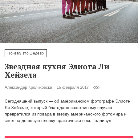
‘21
Фотопроект
Репортаж
Партнерский
Почему это шедевр
материал
Звездная кухня Элиота Ли
Хейзела
О
птичке
Александер Кроликовски
16 февраля 2017
Рекламодателям
Сегодняшний выпуск — об американском фотографе Элиоте
Ли Хейзеле, который благодаря счастливому случаю
превратился из повара в звезду американского фотомира и
снял на дешевую пленку практически весь Голливуд.