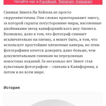
Читайте нас в
Facebook
,
Telegram
,
Instagram
Снимки Элиота Ли Хейзела не просто
EN
UA
сюрреалистичны. Они словно приоткрывают завесу,
за которой скрыты потусторонние миры, населенные
двойниками звезд калифорнийского шоу-бизнеса.
Возможно, дело в том, что фотограф снимает
исключительно на пленку, а может быть, в том, что
использует простейшие пленочные камеры, но этим
фотографиям хочется доверять даже больше, чем
документальным снимкам на передовицах
новостных изданий. За несколько лет Элиот стал
культовым фотографом — сначала в Калифорнии, а
потом и во всем мире.
История