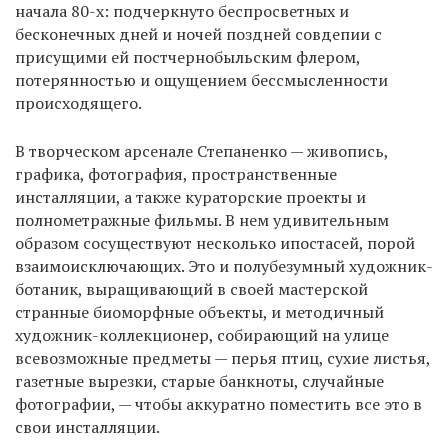
начала 80-х: подчеркнуто беспросветных и
бесконечных дней и ночей поздней совдепии с
присущими ей постчернобыльским флером,
EN
UA
потерянностью и ощущением бессмысленности
происходящего.
В творческом арсенале Степаненко — живопись,
графика, фотография, пространственные
инсталляции, а также кураторские проекты и
полнометражные фильмы. В нем удивительным
образом сосуществуют несколько ипостасей, порой
взаимоисключающих. Это и полубезумный художник-
ботаник, выращивающий в своей мастерской
странные биоморфные объекты, и методичный
художник-коллекционер, собирающий на улице
всевозможные предметы — перья птиц, сухие листья,
газетные вырезки, старые банкноты, случайные
фотографии, — чтобы аккуратно поместить все это в
свои инсталляции.