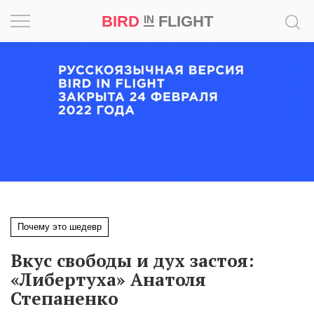
BIRD
FLIGHT
IN
Вдохновение
Почему
это
шедевр
Мир
Игра
Почему это шедевр
Новости
Вкус свободы и дух застоя:
Bird
«Либертуха» Анатоля
in
Степаненко
Flight
Prize