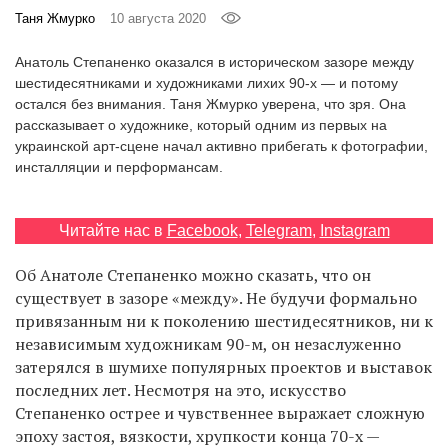
‘21
Таня Жмурко
10 августа 2020
Анатоль Степаненко оказался в историческом зазоре между
Фотопроект
шестидесятниками и художниками лихих 90-х — и потому
остался без внимания. Таня Жмурко уверена, что зря. Она
Репортаж
рассказывает о художнике, который одним из первых на
украинской арт-сцене начал активно прибегать к фотографии,
инсталляции и перформансам.
Партнерский
материал
Читайте нас в
Facebook
,
Telegram
,
Instagram
О
птичке
Об Анатоле Степаненко можно сказать, что он
существует в зазоре «между». Не будучи формально
Рекламодателям
привязанным ни к поколению шестидесятников, ни к
независимым художникам 90-м, он незаслуженно
затерялся в шумихе популярных проектов и выставок
последних лет. Несмотря на это, искусство
Степаненко острее и чувственнее выражает сложную
эпоху застоя, вязкости, хрупкости конца 70-х —