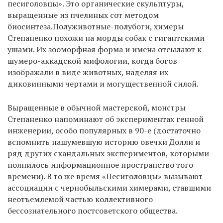
песиголовцы». Это органические скульптуры,
выращенные из пчелиных сот методом
биосинтеза.Полуживотные-полубоги, химеры
Степаненко похожи на морды собак с гигантскими
ушами. Их зооморфная форма и имена отсылают к
шумеро-аккадской мифологии, когда богов
изображали в виде животных, наделяя их
диковинными чертами и могущественной силой.
Выращенные в обычной мастерской, монстры
Степаненко напоминают об экспериментах генной
инженерии, особо популярных в 90-е (достаточно
вспомнить нашумевшую историю овечки Долли и
ряд других скандальных экспериментов, которыми
полнилось информационное пространство того
времени). В то же время «Песиголовцы» вызывают
ассоциации с чернобыльскими химерами, ставшими
неотъемлемой частью коллективного
бессознательного постсоветского общества.