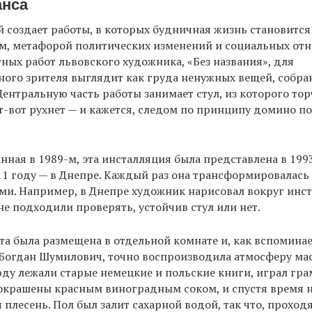
анса
 создает работы, в которых будничная жизнь становится
м, метафорой политических изменений и социальных от
тных работ львовского художника, «Без названия», для
ого зрителя выглядит как груда ненужных вещей, собра
Центральную часть работы занимает стул, из которого тор
от-вот рухнет — и кажется, следом по принципу домино п
нная в 1989-м, эта инсталляция была представлена в 1993
11 году — в Днепре. Каждый раз она трансформировалась 
и. Например, в Днепре художник нарисовал вокруг инст
не подходили проверять, устойчив стул или нет.
та была размещена в отдельной комнате и, как вспомина
 Богдан Шумилович, точно воспроизводила атмосферу ма
ду лежали старые немецкие и польские книги, играл гр
крашены красным виноградным соком, и спустя время на
 плесень. Пол был залит сахарной водой, так что, проходя