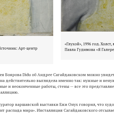
«Глухой», 1996 год. Холст,
 Источник: Арт-центр
Павла Гудимова «Я Галере
я Боярова Didu об Андрее Сагайдаковском можно увидет
на действительно выглядела именно так: нужные и нену
ные и неоконченные работы, стены — все это представляе
талляцию.
куратор варшавской выставки Ежи Онух говорил, что худ
нт распада мира». Инсталляция Сагайдаковского отсылае