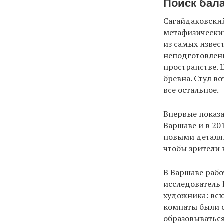
Поиск бал
Сагайдаковский
метафизически
из самых извес
неподготовленн
пространстве. 
бревна. Стул в
все остальное.
Впервые показа
Варшаве и в 20
новыми деталям
чтобы зрители 
В Варшаве рабо
исследователь
художника: всю
комнаты были о
образовываться