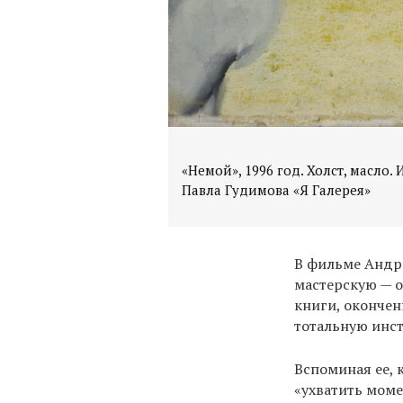
«Немой», 1996 год. Холст, масло.
В фильме Андре
мастерскую — о
книги, окончен
тотальную инс
Вспоминая ее, 
«ухватить моме