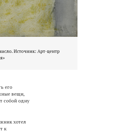
 масло. Источник: Арт-центр
я»
ь его
жные вещи,
т собой одну
ожник хотел
т к