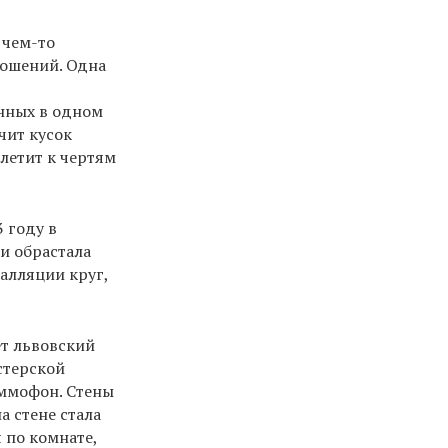
 чем-то
ношений. Одна
нных в одном
чит кусок
олетит к чертям
 году в
и обрастала
алляции круг,
ет львовский
стерской
аммофон. Стены
 стене стала
 по комнате,