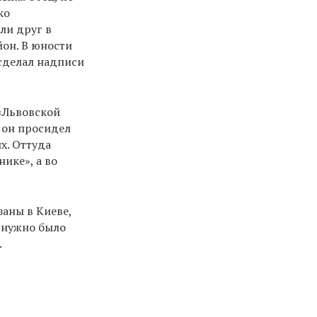
ко
ли друг в
йон. В юности
 сделал надписи
«Львовской
м он просидел
х. Оттуда
ике», а во
заны в Киеве,
и нужно было
.