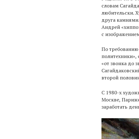
словам Сагайда
любительски. Х
друга камнями.
Андрей «хиппов
с изображением 
По требованию 
политехники», 
«от звонка до 
Сагайдаковский
второй половин
С 1980-х худож
Москве, Париже
заработать ден