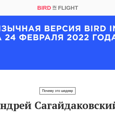
BIRD
FLIGHT
IN
кт
Репортаж
Почему это шедевр
ндрей Сагайдаковски