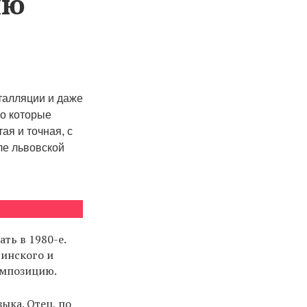
ию
талляции и даже
 о которые
ая и точная, с
ле львовской
ть в 1980-е.
ринского и
композицию.
ыка. Отец, по