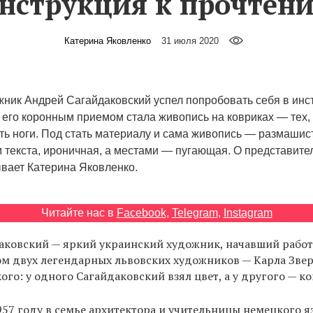
нструкция к прочтен
Катерина Яковленко
31 июля 2020
жник Андрей Сагайдаковский успел попробовать себя в инс
 его коронным приемом стала живопись на ковриках — тех,
ь ноги. Под стать материалу и сама живопись — размашист
 текста, ироничная, а местами — пугающая. О представите
вает Катерина Яковленко.
Читайте нас в
Facebook
,
Telegram
,
Instagram
ковский — яркий украинский художник, начавший работа
м двух легендарных львовских художников — Карла Зве
ого: у одного Сагайдаковский взял цвет, а у другого — 
957 году в семье архитектора и учительницы немецкого яз