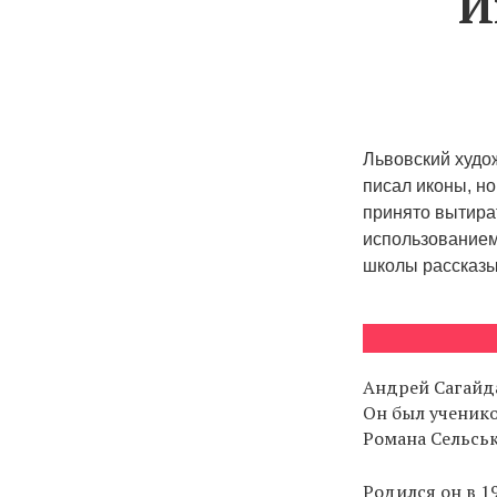
И
Львовский худо
писал иконы, но
принято вытират
использованием
школы рассказы
Андрей Сагайда
Он был ученико
Романа Сельськ
Родился он в 1