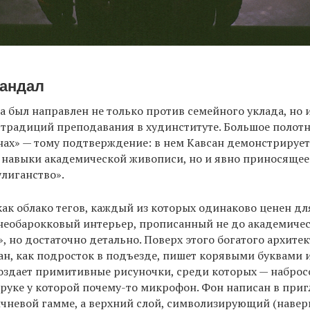
вандал
а был направлен не только против семейного уклада, но 
 традиций преподавания в худинституте. Большое полот
нах» — тому подтверждение: в нем Кавсан демонстрирует
 навыки академической живописи, но и явно приносящее
лиганство».
как облако тегов, каждый из которых одинаково ценен для
необарокковый интерьер, прописанный не до академиче
, но достаточно детально. Поверх этого богатого архите
ан, как подросток в подъезде, пишет корявыми буквами 
создает примитивные рисуночки, среди которых — набро
 руке у которой почему-то микрофон. Фон написан в при
чневой гамме, а верхний слой, символизирующий (навер