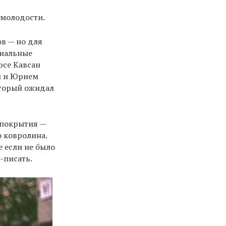
 молодости.
в — но для
циальные
рсе Кавсан
й и Юрием
оторый ожидал
 покрытия —
о ковролина.
 если не было
-писать.