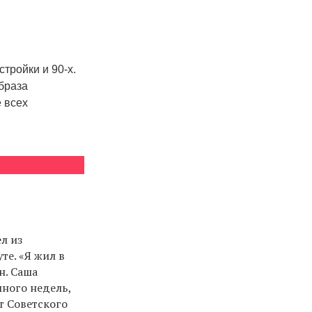
тройки и 90-х.
образа
 всех
л из
те. «Я жил в
н. Саша
много недель,
т Советского