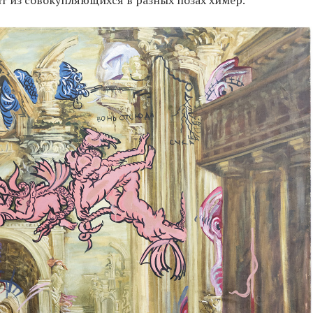
т из совокупляющихся в разных позах химер.