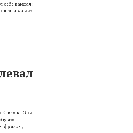
м себе вандал:
плевал на них
плевал
 Кавсана. Они
обуви»,
м фризом,