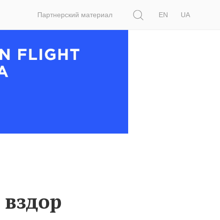
Поиск
Партнерский материал
EN
UA
 вздор