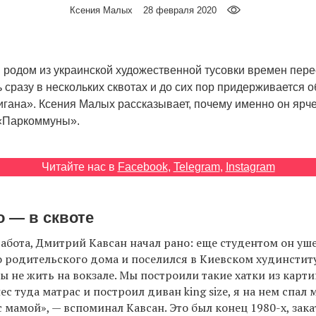
Ксения Малых
28 февраля 2020
 родом из украинской художественной тусовки времен перес
 сразу в нескольких сквотах и до сих пор придерживается 
игана». Ксения Малых рассказывает, почему именно он ярче
 «Паркоммуны».
Читайте нас в
Facebook
,
Telegram
,
Instagram
 — в сквоте
работа, Дмитрий Кавсан начал рано: еще студентом он уше
 родительского дома и поселился в Киевском худинститу
бы не жить на вокзале. Мы построили такие хатки из карти
с туда матрас и построил диван king size, я на нем спал 
с мамой», — вспоминал Кавсан. Это был конец 1980-х, зака