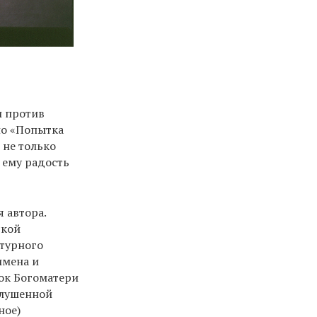
и против
но «Попытка
 не только
 ему радость
 автора.
ской
ктурного
имена и
сок Богоматери
глушенной
ное)