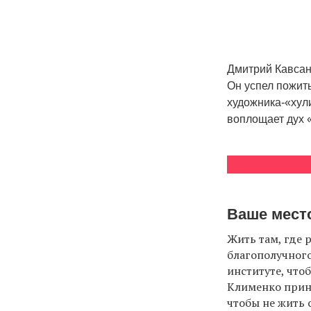
Дмитрий Кавсан
Он успел пожить
художника-«хул
воплощает дух
Ваше место
Жить там, где 
благополучного
институте, что
Клименко прине
чтобы не жить 