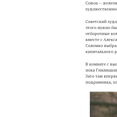
Союза — железн
художественно
Советский худо
этого нужно бы
отборочные ком
вместе с Алек
Соломко выбрал
капитального р
В комнате с вы
пока Гнилицкий
Зато там вперв
подрамника, хо