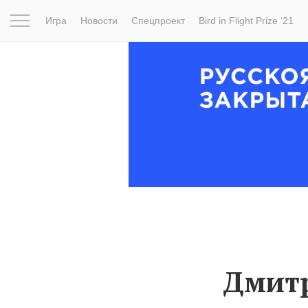
Игра
Новости
Спецпроект
Bird in Flight Prize ‘21
Вдохновение
Почему это шедевр
Мир
Фотопрое
Дмитр