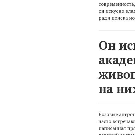
современность,
он искусно вла
ради поиска но
Он ис
акад
живоп
на ни
Розовые антроп
часто встречаю
написанная пр