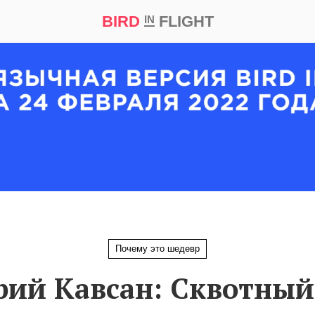
BIRD
FLIGHT
IN
кт
Репортаж
Почему это шедевр
ий Кавсан: Сквотный