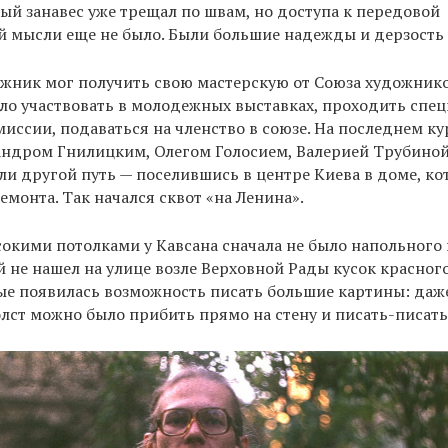
ый занавес уже трещал по швам, но доступа к передовой
й мысли еще не было. Были большие надежды и дерзость
жник мог получить свою мастерскую от Союза художнико
ло участвовать в молодежных выставках, проходить спе
иссии, подаваться на членство в союзе. На последнем ку
сандром Гнилицким, Олегом Голосием, Валерией Трубино
и другой путь — поселившись в центре Киева в доме, к
емонта. Так начался сквот «на Ленина».
сокими потолками у Кавсана сначала не было напольного
 не нашел на улице возле Верховной Рады кусок красног
ые появилась возможность писать большие картины: даже
лст можно было прибить прямо на стену и писать-писать