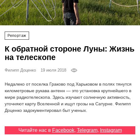
‘21
Фотопроект
Репортаж
Репортаж
К обратной стороне Луны: Жизнь
Партнерский
на телескопе
материал
Филипп Доценко
19 июля 2018
О
птичке
Недалеко от поселка Граково под Харьковом в полях тянутся
километровые рукава антенн — это установка крупнейшего в
мире радиотелескопа. Здесь изучают солнечную активность,
Рекламодателям
уточняют карту Вселенной и ищут грозы на Сатурне. Филипп
Доценко задокументировал быт ученых.
Читайте нас в
Facebook
,
Telegram
,
Instagram