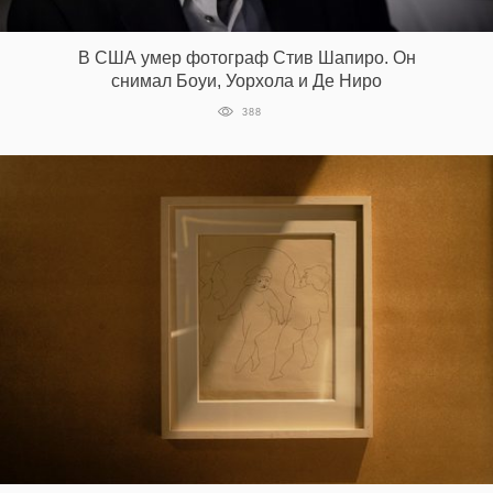
‘21
В США умер фотограф Стив Шапиро. Он
Фотопроект
снимал Боуи, Уорхола и Де Ниро
388
Репортаж
Партнерский
материал
О
птичке
Рекламодателям