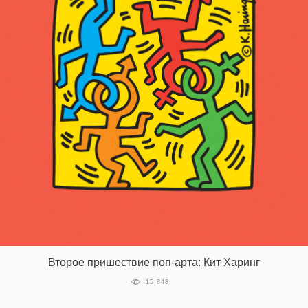
Второе пришествие поп-арта: Кит Харинг
15 848