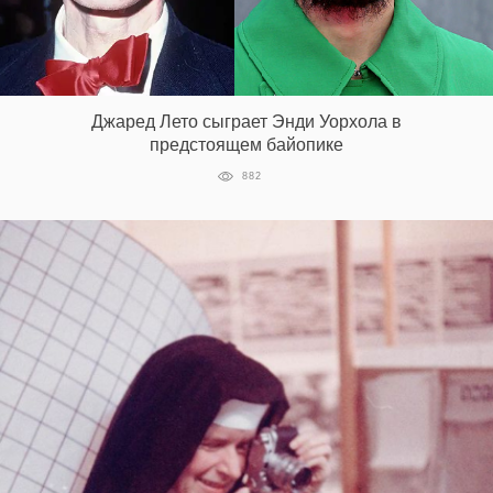
Джаред Лето сыграет Энди Уорхола в
предстоящем байопике
882