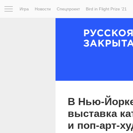
Игра
Новости
Спецпроект
Bird in Flight Prize ‘21
Вдохновение
Почему это шедевр
Мир
Фотопрое
В Нью-Йорк
выставка ка
и поп-арт-х