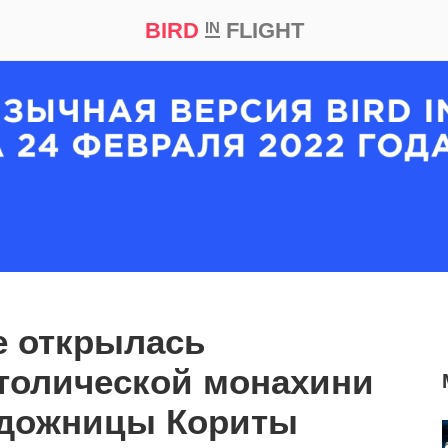
BIRD
FLIGHT
IN
кт
Репортаж
е открылась
толической монахини
удожницы Кориты