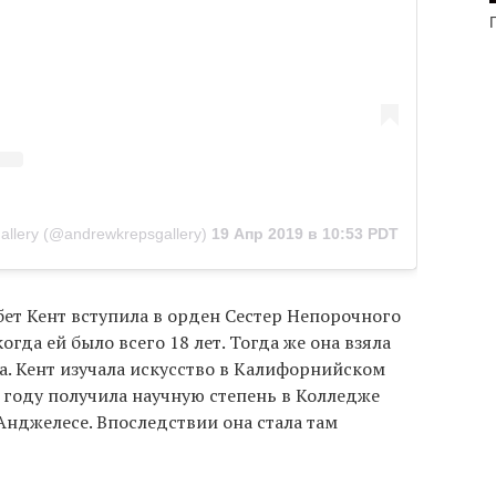
llery (@andrewkrepsgallery)
19 Апр 2019 в 10:53 PDT
ет Кент вступила в орден Сестер Непорочного
огда ей было всего 18 лет. Тогда же она взяла
а. Кент изучала искусство в Калифорнийском
41 году получила научную степень в Колледже
нджелесе. Впоследствии она стала там