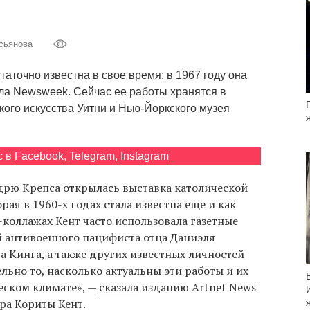
сьянова
таточно известна в свое время: в 1967 году она
ла Newsweek. Сейчас ее работы хранятся в
ого искусства Уитни и Нью-Йоркского музея
с в
Facebook
,
Telegram
,
Instagram
дрю Крепса открылась выставка католической
ая в 1960-х годах стала известна еще и как
-коллажах Кент часто использовала газетные
й антивоенного пацифиста отца Даниэля
 Кинга, а также других известных личностей
льно то, насколько актуальны эти работы и их
еском климате», —
сказала
изданию Artnet News
ра Кориты Кент.