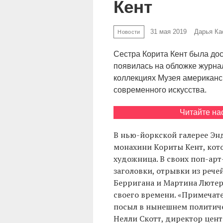
Кент
31 мая 2019
Дарья Ка
Новости
Сестра Корита Кент была дос
появилась на обложке журна
коллекциях Музея американск
современного искусства.
Читайте на
В нью-йоркской галерее Эн
монахини Кориты Кент, котор
художница. В своих поп-арт
заголовки, отрывки из рече
Берригана и Мартина Лютера
своего времени. «Примечате
посыл в нынешнем политич
Нелли Скотт, директор цент