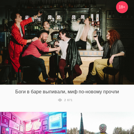
18+
Боги в баре выпивали, миф по-новому прочли
2 671