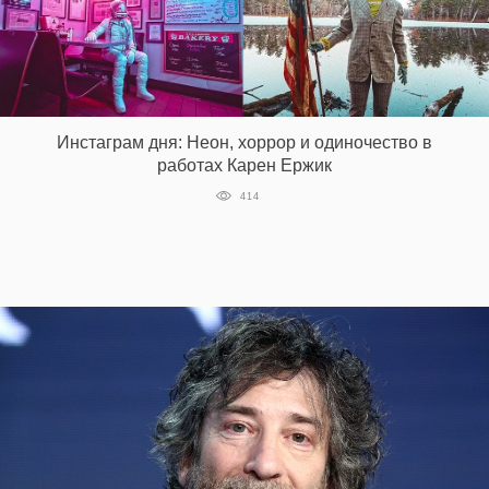
Инстаграм дня: Неон, хоррор и одиночество в
работах Карен Ержик
414