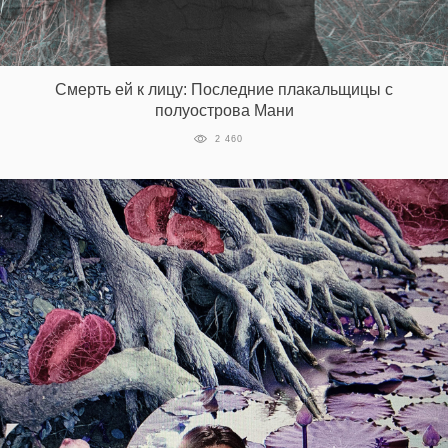
Смерть ей к лицу: Последние плакальщицы с
полуострова Мани
2 460