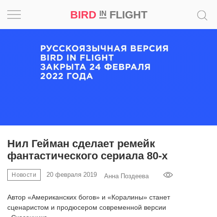
BIRD
FLIGHT
IN
Вдохновение
Почему
это
шедевр
Мир
Игра
Нил Гейман сделает ремейк
фантастического
сериала 80-х
Новости
20 февраля 2019
Новости
Анна Поздеева
Bird
in
Автор «Американских богов» и «Коралины» станет
Flight
сценаристом и продюсером современной версии
Prize