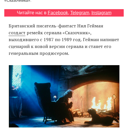
«Сказочника».
‘21
Читайте нас в
Facebook
,
Telegram
,
Instagram
Фотопроект
Британский писатель-фантаст Нил Гейман
создаст
ремейк сериала «Сказочник»,
Репортаж
выходившего с 1987 по 1989 год. Гейман напишет
сценарий к новой версии сериала и станет его
Партнерский
генеральным продюсером.
материал
О
птичке
Рекламодателям