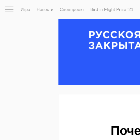
Игра
Новости
Спецпроект
Bird in Flight Prize ‘21
Вдохновение
Почему это шедевр
Мир
Фотопрое
Поче