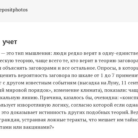
epositphotos
 учет
 — это тип мышления: люди редко верят в одну-единств
скую теорию, чаще всего те, кто верит в теорию заговор
ы объяснять заговорами и все остальное. Опросы, в кото
ценить вероятность заговора по шкале от 1 до 7 примени
 с другом известным событиям (высадка на Луну, 11 сент
й мировой порядок», изменение климата), показали: чащ
кальную линию. Причина, казалось бы, очевидна: «конс
ьзует изворотливую логику, согласно которой если одна
, это доказывает истинность других подобных теорий. Ве
граждан, устраивая ложные теракты, что мешает им тайно
атами или вакцинами?»