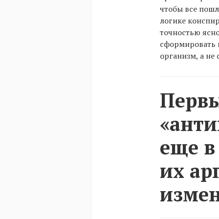
чтобы все пошл
логике конспир
точностью ясно
сформировать к
организм, а не
Перв
«анти
еще в
их ар
измен