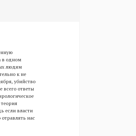
енную
а в одном
рых людям
тельно к не
ября, убийство
е всего ответы
пирологическое
 теория
дь если власти
 отравлять нас