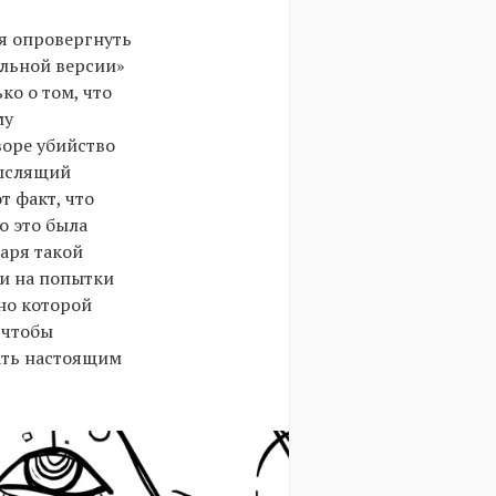
зя опровергнуть
льной версии»
ко о том, что
му
воре убийство
мыслящий
т факт, что
о это была
аря такой
жи на попытки
но которой
 чтобы
ать настоящим