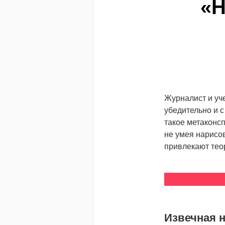
«Н
Журналист и уч
убедительно и 
такое метаконс
не умея нарисо
привлекают тео
Извечная 