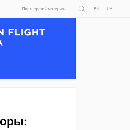
Поиск
Партнерский материал
EN
UA
воры: