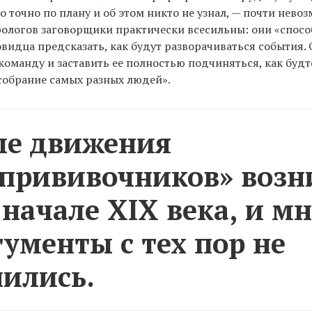
о точно по плану и об этом никто не узнал, — почти невоз
ологов заговорщики практически всесильны: они «спосо
видца предсказать, как будут разворачиваться события.
оманду и заставить ее полностью подчиняться, как будт
 собрание самых разных людей».
ые движения
прививочников» возн
 начале XIX века, и м
гументы с тех пор не
ились.