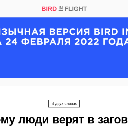
BIRD
FLIGHT
IN
кт
Репортаж
В двух словах
му люди верят в заго