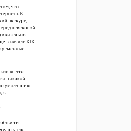
том, что
тернета. В
ий экскурс,
 средневековой
удивительно
е в начале XIX
современные
кивая, что
чти никакой
 по умолчанию
, за
.
собности
делать так,