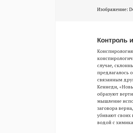
Изображение: D
Контроль и
Конспирология
конспирологиче
случае, склонн
предлагалось о
связанным друг
Кеннеди, «Новы
образуют верти
мышление испол
заговора верна
убивают своих 
водой с химик