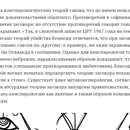
а конспирологических теорий такова, что их ничем нель
и доказательствами обратного. Противоречия в «официа
ичие заговора; но отсутствие противоречий говорит толь
скрывают. «Так, в служебной записке ЦРУ 1967 года на те
ских теорий убийства Кеннеди отмечается, что при заго
изовано совсем по-другому: к примеру, ни один здраво
л бы Освальда в сообщники. Однако для конспирологов то
нено небрежно, парадоксальным образом доказывает, чт
истов (специально притворившихся любителями). Благод
ебя логике попытки опровергнуть теорию заговора похо
ле к стене». Существует даже метаконспирология, соглас
и абсурдные теории заговора запущены правительством,
ать конспирологию как явление и таким образом помеш
вды.