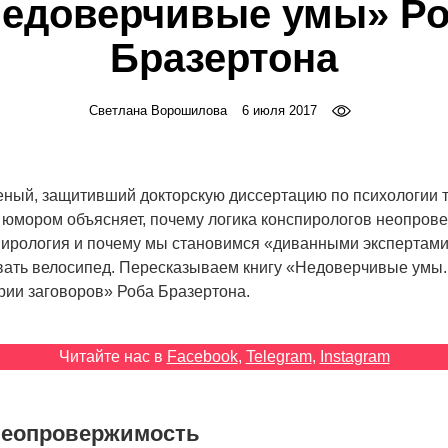
едоверчивые умы» Р
Бразертона
Светлана Ворошилова
6 июля 2017
еный, защитивший докторскую диссертацию по психологии т
с юмором объясняет, почему логика конспирологов неопрове
пирология и почему мы становимся «диванными экспертами
вать велосипед. Пересказываем книгу «Недоверчивые умы.
рии заговоров» Роба Бразертона.
Читайте нас в
Facebook
,
Telegram
,
Instagram
неопровержимость