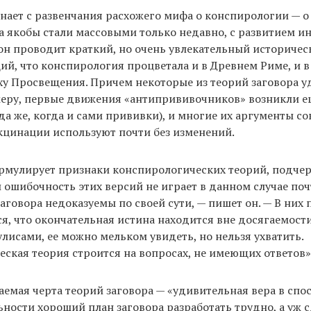
нает с развенчания расхожего мифа о конспирологии — о 
а якобы стали массовыми только недавно, с развитием ин
н проводит краткий, но очень увлекательный историческ
, что конспирология процветала и в Древнем Риме, и в
оху Просвещения. Причем некоторые из теорий заговора 
еру, первые движения «антипрививочников» возникли ещ
гда же, когда и сами прививки), и многие их аргументы 
кцинации используют почти без изменений.
рмулирует признаки конспирологических теорий, подчер
 ошибочность этих версий не играет в данном случае по
заговора недоказуемы по своей сути, — пишет он. — В них
я, что окончательная истина находится вне досягаемости
исами, ее можно мельком увидеть, но нельзя ухватить.
ская теория строится на вопросах, не имеющих ответов»
аемая черта теорий заговора — «удивительная вера в спо
ьности хороший план заговора разработать трудно, а уж с