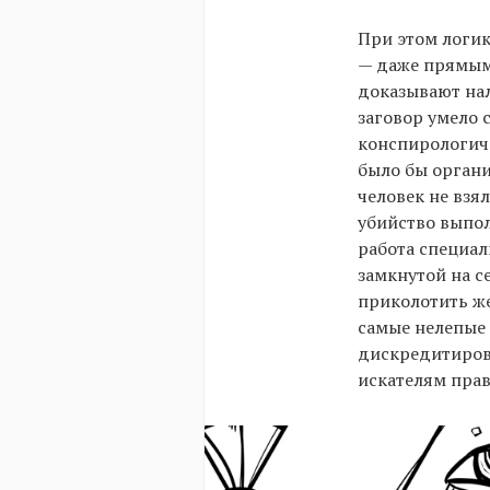
При этом логик
— даже прямым
доказывают нал
заговор умело 
конспирологиче
было бы орган
человек не взя
убийство выпол
работа специал
замкнутой на с
приколотить же
самые нелепые 
дискредитиров
искателям пра