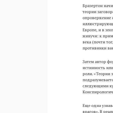
Бразертон начи
теории заговор
опровержение о
иллюстрирующий
Европе, и в эп
живучи: к прим
века (почти то
противники ва
Затем автор фо
истинность или
роли. «Теории 
подразумеваетс
следующими кул
Конспирологиче
Еще одна узнав
врагов». В реал