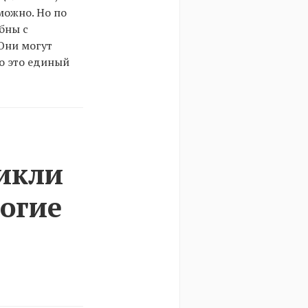
можно. Но по
бны с
 Они могут
о это единый
икли
ногие