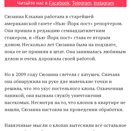
Читайте нас в
Facebook
,
Telegram
,
Instagram
Сюзанна Кэхалан работала в старейшей
EN
UA
американской газете «Нью-Йорк пост» репортером.
Она пришла в редакцию семнадцатилетним
стажером, и «Нью-Йорк пост» стала ее вторым
домом. Несколько лет Сюзанна была на подхвате,
пока ее не приняли в штат. Она занималась любимым
делом и очень дорожила своей работой.
Но в 2009 году Сюзанна слетела с катушек. Сначала
она обнаружила на руке две маленькие точки и
решила, что это укус постельного клопа. Охваченная
паникой, она вызвала службу уничтожения
насекомых. Несмотря на то, что клопов в квартире не
нашли, Сюзанна настояла на проведении обработки.
Навязчивые мысли о клопах вытеснили все остальное