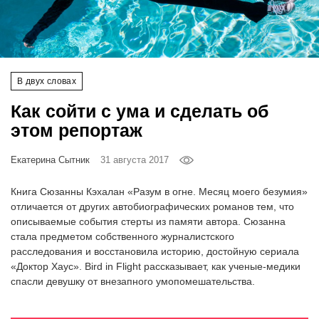
‘21
Фотопроект
В двух словах
Репортаж
Как сойти с ума и сделать об
Партнерский
этом репортаж
материал
Екатерина Сытник
31 августа 2017
О
птичке
Книга Сюзанны Кэхалан «Разум в огне. Месяц моего безумия»
отличается от других автобиографических романов тем, что
описываемые события стерты из памяти автора. Сюзанна
Рекламодателям
стала предметом собственного журналистского
расследования и восстановила историю, достойную сериала
«Доктор Хаус». Bird in Flight рассказывает, как ученые-медики
спасли девушку от внезапного умопомешательства.