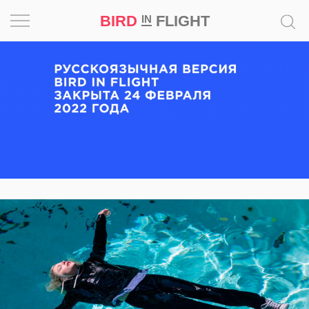
BIRD
FLIGHT
IN
Вдохновение
Почему
это
шедевр
Мир
Игра
Новости
Bird
in
Flight
Prize