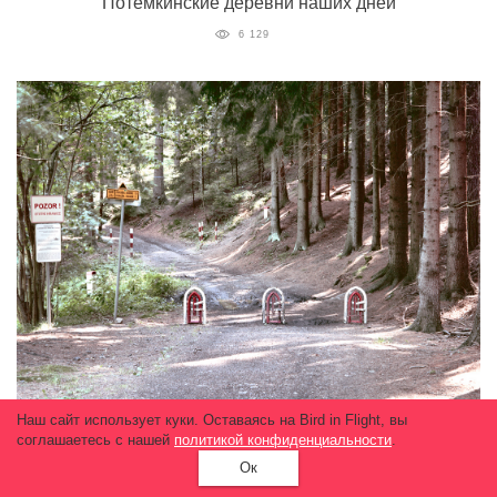
Потемкинские деревни наших дней
6 129
Наш сайт использует куки. Оставаясь на Bird in Flight, вы
соглашаетесь с нашей
политикой конфиденциальности
.
Ок
Безвизовый режим: Заброшенные