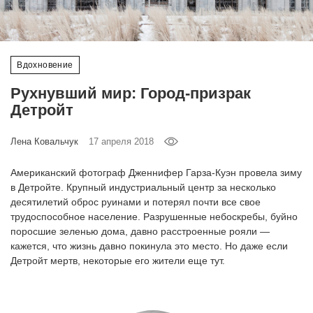
‘21
Фотопроект
Вдохновение
Репортаж
Рухнувший мир: Город-призрак
Детройт
Партнерский
материал
Лена Ковальчук
17 апреля 2018
О
Американский фотограф Дженнифер Гарза-Куэн провела зиму
птичке
в Детройте. Крупный индустриальный центр за несколько
десятилетий оброс руинами и потерял почти все свое
трудоспособное население. Разрушенные небоскребы, буйно
Рекламодателям
поросшие зеленью дома, давно расстроенные рояли —
кажется, что жизнь давно покинула это место. Но даже если
Детройт мертв, некоторые его жители еще тут.