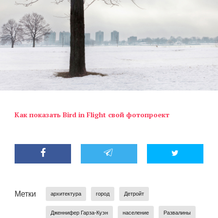
Как показать Bird in Flight свой фотопроект
Метки
архитектура
город
Детройт
Дженнифер Гарза-Куэн
население
Развалины