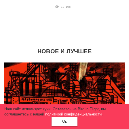
12 108
НОВОЕ И ЛУЧШЕЕ
Наш сайт использует куки. Оставаясь на Bird in Flight, вы
соглашаетесь с нашей
политикой конфиденциальности
.
Ок
Опыт
«Я будто смотрю прямой репортаж из ада»