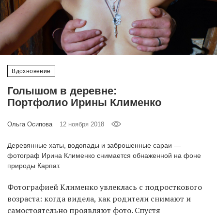
‘21
Фотопроект
Репортаж
Вдохновение
Партнерский
Голышом в деревне:
материал
Портфолио Ирины Клименко
О
Ольга Осипова
12 ноября 2018
птичке
Деревянные хаты, водопады и заброшенные сараи —
Рекламодателям
фотограф Ирина Клименко снимается обнаженной на фоне
природы Карпат.
Фотографией Клименко увлеклась с подросткового
возраста: когда видела, как родители снимают и
самостоятельно проявляют фото. Спустя