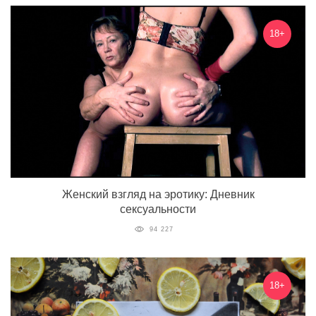
18+
Женский взгляд на эротику: Дневник
сексуальности
94 227
18+