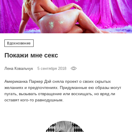
‘21
Фотопроект
Репортаж
Вдохновение
Партнерский
Покажи мне секс
материал
Лена Ковальчук
5 сентября 2018
О
птичке
Американка Паркер Дэй сняла проект о своих скрытых
желаниях и предпочтениях. Придуманные ею образы могут
Рекламодателям
пугать, вызывать отвращение или восхищать, но вряд ли
оставят кого-то равнодушным.