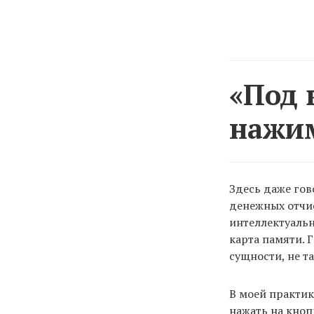
«Под 
нажим
Здесь даже гов
денежных отчис
интеллектуальн
карта памяти. Г
сущности, не та
В моей практик
нажать на кнопк