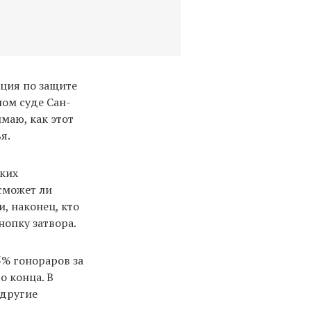
ация по защите
ном суде Сан-
маю, как этот
я.
зких
сможет ли
, наконец, кто
нопку затвора.
5% гонораров за
о конца. В
 другие