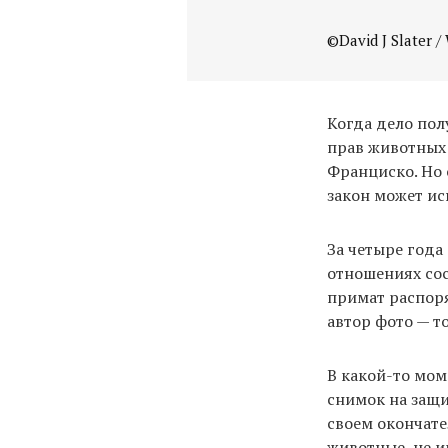
©David J Slater / 
Когда дело пол
прав животных 
Франциско. Но 
закон может ис
За четыре года
отношениях сос
примат распоря
автор фото — т
В какой-то мом
снимок на защи
своем окончате
животные, не и