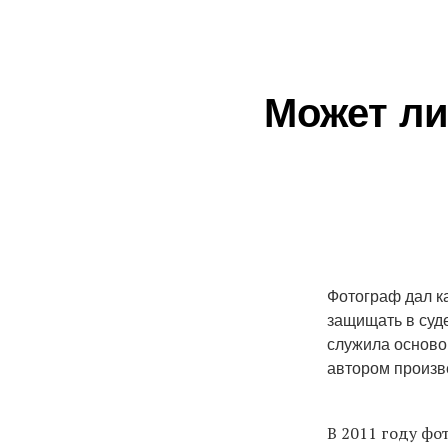
Может ли
Фотограф дал к
защищать в суде
служила осново
автором произве
В 2011 году ф