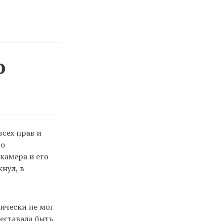
о
всех прав и
го
 камера и его
кнул, в
зически не мог
реставала быть