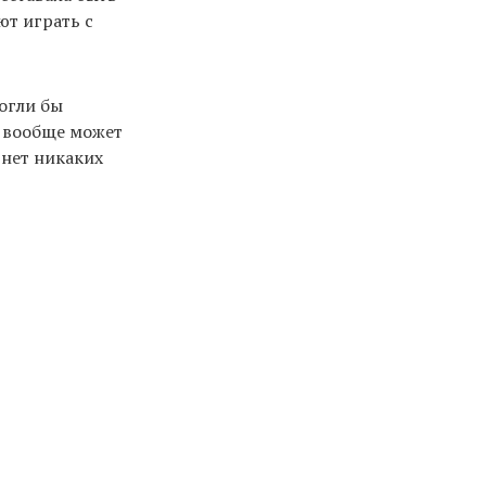
ют играть с
огли бы
A вообще может
 нет никаких