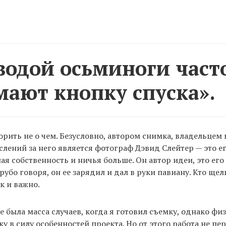
водой осьминоги част
ают кнопку спуска».
орить не о чем. Безусловно, автором снимка, владельцем 
лений за него является фотограф Дэвид Слейтер — это е
ая собственность и ничья больше. Он автор идеи, это его
рубо говоря, он ее зарядил и дал в руки павиану. Кто щел
к и важно.
е была масса случаев, когда я готовил съемку, однако фи
у в силу особенностей проекта. Но от этого работа не пе