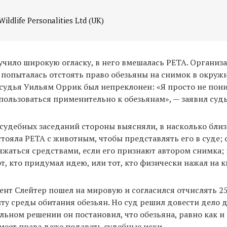
Wildlife Personalities Ltd (UK)
учило широкую огласку, в него вмешалась PETA. Организ
попыталась отстоять право обезьяны на снимок в окруж
судья Уильям Оррик был непреклонен: «Я просто не пони
пользоваться применительно к обезьянам», — заявил судь
 судебных заседаний стороны выясняли, в насколько бли
тояла PETA с животным, чтобы представлять его в суде; 
жаться средствами, если его признают автором снимка; и
от, кто придумал идею, или тот, кто физически нажал на к
ент Слейтер пошел на мировую и согласился отчислять 2
ту среды обитания обезьян. Но суд решил довести дело д
льном решении он постановил, что обезьяна, равно как и
меет права даже подавать судебные иски.