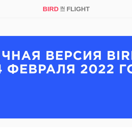
BIRD
FLIGHT
IN
кт
Репортаж