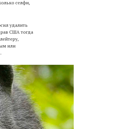
колько селфи,
осил удалить
прав США тогда
лейтеру,
ным или
.