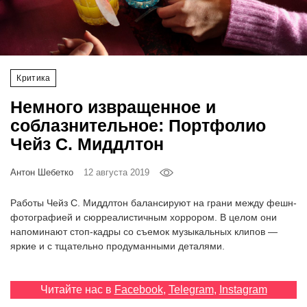
‘21
Фотопроект
Критика
Репортаж
Немного извращенное и
Партнерский
соблазнительное: Портфолио
материал
Чейз С. Миддлтон
О
Антон Шебетко
12 августа 2019
птичке
Работы Чейз С. Миддлтон балансируют на грани между фешн-
Рекламодателям
фотографией и сюрреалистичным хоррором. В целом они
напоминают стоп-кадры со съемок музыкальных клипов —
яркие и с тщательно продуманными деталями.
Читайте нас в
Facebook
,
Telegram
,
Instagram