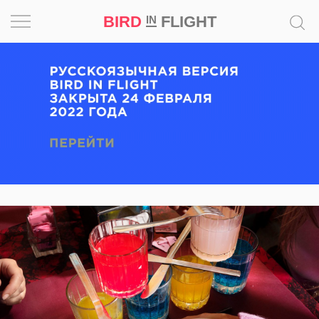
BIRD
FLIGHT
IN
Вдохновение
Почему
это
шедевр
Мир
Игра
Новости
Bird
in
Flight
Prize