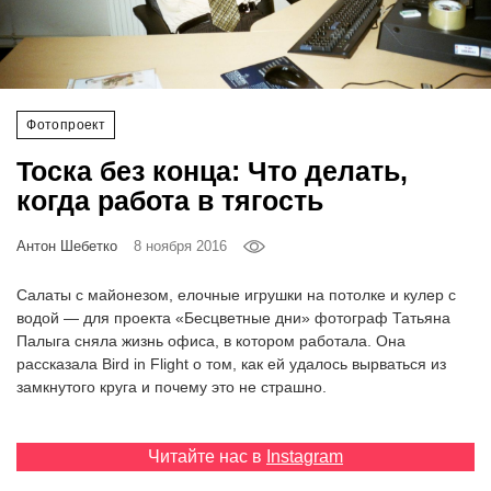
‘21
Фотопроект
Фотопроект
Репортаж
Тоска без конца: Что делать,
Партнерский
когда работа в тягость
материал
Антон Шебетко
8 ноября 2016
О
птичке
Салаты с майонезом, елочные игрушки на потолке и кулер с
водой — для проекта «Бесцветные дни» фотограф Татьяна
Палыга сняла жизнь офиса, в котором работала. Она
Рекламодателям
рассказала Bird in Flight о том, как ей удалось вырваться из
замкнутого круга и почему это не страшно.
Читайте нас в
Instagram