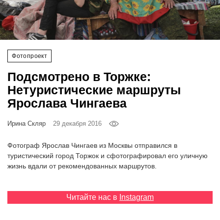
‘21
Фотопроект
Фотопроект
Репортаж
Подсмотрено в Торжке:
Партнерский
Нетуристические маршруты
материал
Ярослава Чингаева
О
Ирина Скляр
29 декабря 2016
птичке
Фотограф Ярослав Чингаев из Москвы отправился в
Рекламодателям
туристический город Торжок и сфотографировал его уличную
жизнь вдали от рекомендованных маршрутов.
Читайте нас в
Instagram