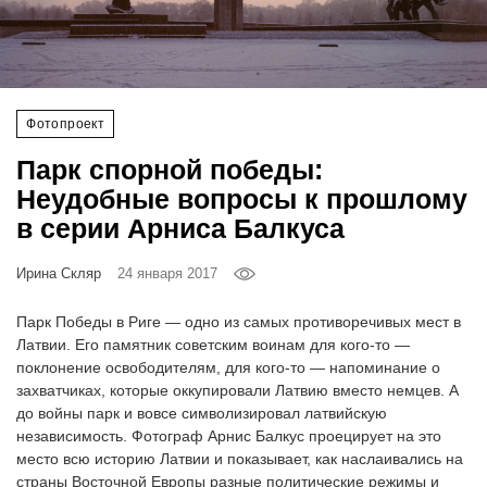
‘21
Фотопроект
Фотопроект
Репортаж
Парк спорной победы:
Партнерский
Неудобные вопросы к прошлому
материал
в серии Арниса Балкуса
О
Ирина Скляр
24 января 2017
птичке
Парк Победы в Риге — одно из самых противоречивых мест в
Рекламодателям
Латвии. Его памятник советским воинам для кого-то —
поклонение освободителям, для кого-то — напоминание о
захватчиках, которые оккупировали Латвию вместо немцев. А
до войны парк и вовсе символизировал латвийскую
независимость. Фотограф Арнис Балкус проецирует на это
место всю историю Латвии и показывает, как наслаивались на
страны Восточной Европы разные политические режимы и