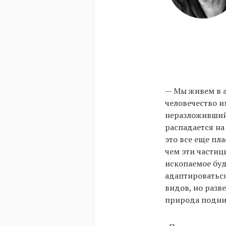
— Мы живем в а
человечество и
неразложившийс
распадается на
это все еще пл
чем эти частиц
ископаемое буд
адаптироваться
видов, но разв
природа подни