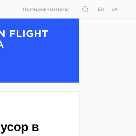
Поиск
Партнерский материал
EN
UA
усор в