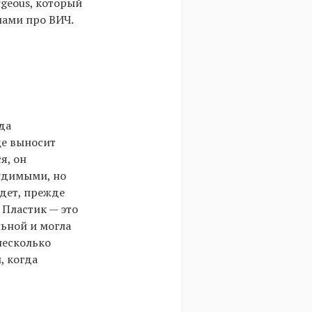
geous, который
пами про ВИЧ.
да
ще выносит
я, он
видимыми, но
йдет, прежде
 Пластик — это
льной и могла
несколько
, когда