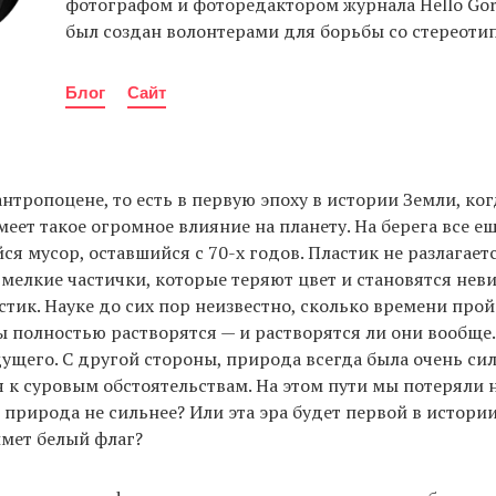
фотографом и фоторедактором журнала Hello Gor
был создан волонтерами для борьбы со стереоти
Блог
Сайт
нтропоцене, то есть в первую эпоху в истории Земли, ког
меет такое огромное влияние на планету. На берега все е
я мусор, оставшийся с 70-х годов. Пластик не разлагаетс
 мелкие частички, которые теряют цвет и становятся не
астик. Науке до сих пор неизвестно, сколько времени про
ы полностью растворятся — и растворятся ли они вообще.
ущего. С другой стороны, природа всегда была очень си
 к суровым обстоятельствам. На этом пути мы потеряли 
е природа не сильнее? Или эта эра будет первой в истории
мет белый флаг?