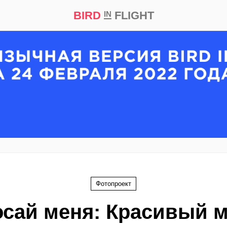
BIRD
FLIGHT
IN
кт
Репортаж
Фотопроект
осай меня: Красивый м