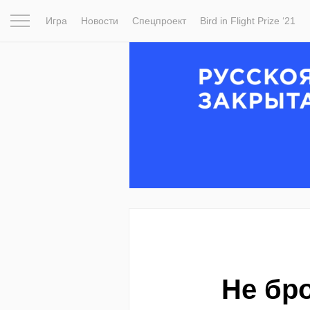
Игра
Новости
Спецпроект
Bird in Flight Prize ‘21
Вдохновение
Почему это шедевр
Мир
Фотопрое
Не бр