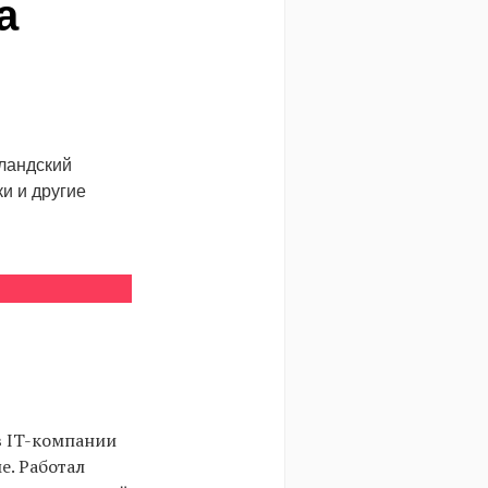
а
рландский
и и другие
в IT-компании
е. Работал