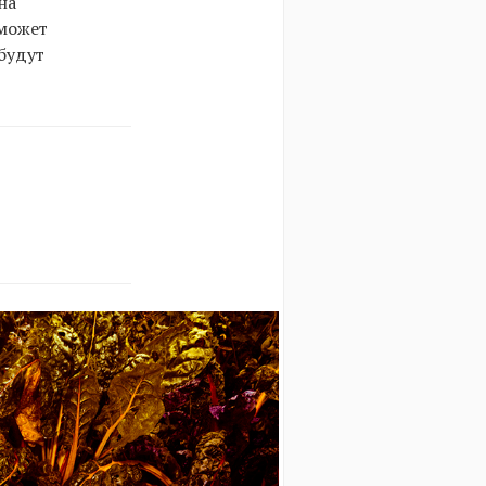
на
сможет
будут