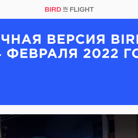
BIRD
FLIGHT
IN
кт
Репортаж