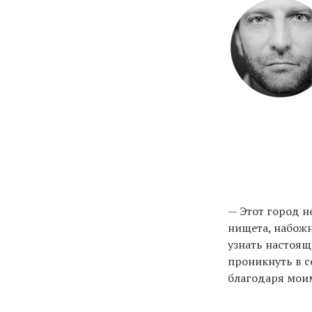
— Этот город н
нищета, набожн
узнать настоя
проникнуть в с
благодаря моим