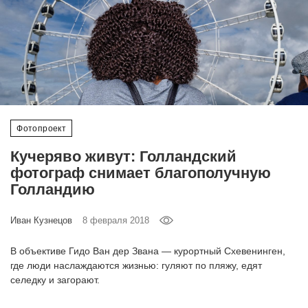
‘21
Фотопроект
Репортаж
Партнерский
Фотопроект
материал
Кучеряво живут: Голландский
О
фотограф снимает благополучную
птичке
Голландию
Рекламодателям
Иван Кузнецов
8 февраля 2018
В объективе Гидо Ван дер Звана — курортный Схевенинген,
где люди наслаждаются жизнью: гуляют по пляжу, едят
селедку и загорают.