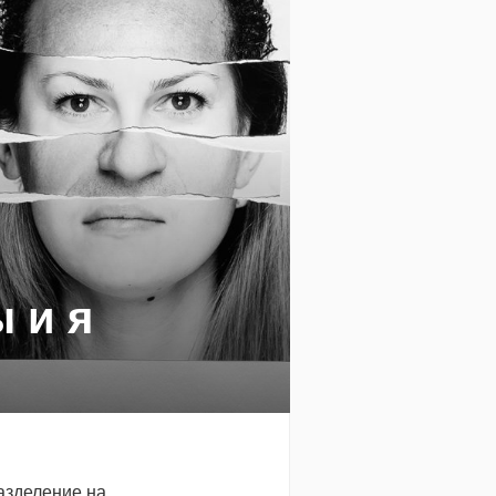
 и я
азделение на