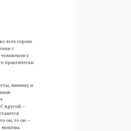
во всех героях
ении с
 человеком у
то практически
есты, мимику и
енная
ет
 С другой —
станется
о он, то он —
бя можешь