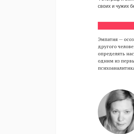
своих и чужих 
Эмпатия — осо
другого челове
определять на
одним из первы
психоаналитика