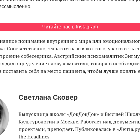
бессмысленно.
Читайте нас в
Instagram
знанное понимание внутреннего мира или эмоциональног
ка. Соответственно, эмпатом называют того, у кого есть 
строение собеседника. Австрийский психоаналитик Зигм
х дал определение слову «эмпатия», говоря о необходи
 поставить себя на место пациента, чтобы лучше понять е
Светлана Сковер
Выпускница школы «ДокДокДок» и Высшей Школ
Культурологии в Москве. Работает над документ
проектами, преподает. Публиковалась в «Лента.ру»
the Headlines.