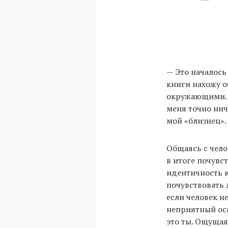
— Это началось 
книги нахожу о
окружающими. И
меня точно нич
мой «близнец».
Общаясь с чело
в итоге почувс
идентичность к
почувствовать 
если человек н
неприятный оса
это ты. Ощущая