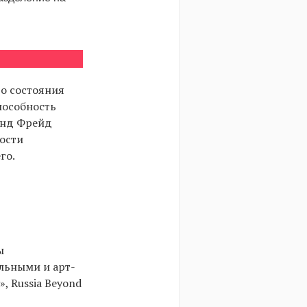
о состояния
способность
унд Фрейд
мости
го.
ы
альными и арт-
, Russia Beyond