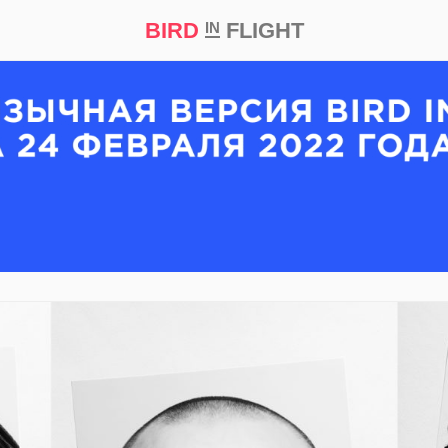
BIRD
FLIGHT
IN
кт
Репортаж