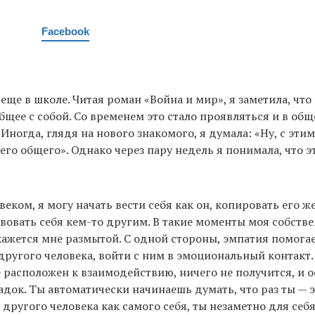
Facebook
еще в школе. Читая роман «Война и мир», я заметила, что 
бщее с собой. Со временем это стало проявляться и в общ
ногда, глядя на нового знакомого, я думала: «Ну, с этим
его общего». Однако через пару недель я понимала, что э
веком, я могу начать вести себя как он, копировать его ж
твовать себя кем-то другим. В такие моменты моя собств
ажется мне размытой. С одной стороны, эмпатия помога
другого человека, войти с ним в эмоциональный контакт.
е расположен к взаимодействию, ничего не получится, и о
док. Ты автоматически начинаешь думать, что раз ты — эт
 другого человека как самого себя, ты незаметно для се