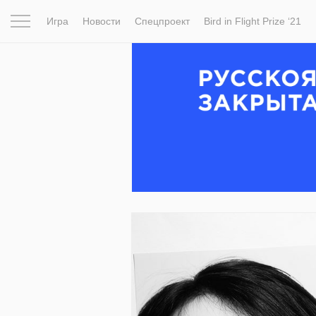
Игра
Новости
Спецпроект
Bird in Flight Prize ‘21
Вдохновение
Почему это шедевр
Мир
Фотопрое