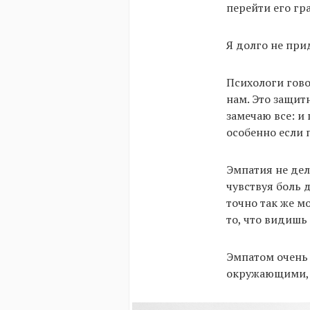
перейти его гр
Я долго не при
Психологи гово
нам. Это защит
замечаю все: и
особенно если 
Эмпатия не дела
чувствуя боль 
точно так же м
то, что видишь 
Эмпатом очень 
окружающими, о