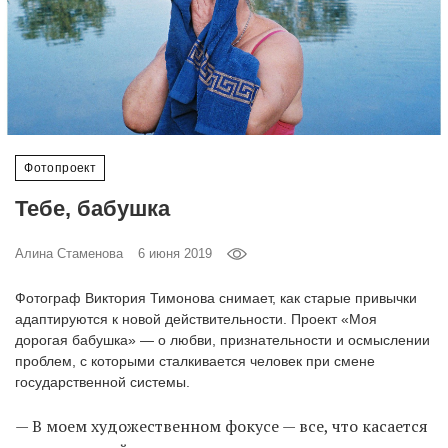
‘21
Фотопроект
Репортаж
Фотопроект
Партнерский
материал
Тебе, бабушка
О
Алина Стаменова
6 июня 2019
птичке
Фотограф Виктория Тимонова снимает, как старые привычки
Рекламодателям
адаптируются к новой действительности. Проект «Моя
дорогая бабушка» — о любви, признательности и осмыслении
проблем, с которыми сталкивается человек при смене
государственной системы.
— В моем художественном фокусе — все, что касается