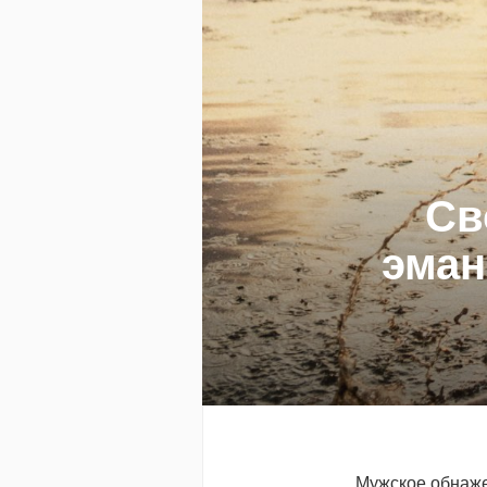
Св
эман
Мужское обнажен