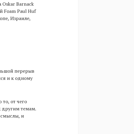
 Oskar Barnack
й Foam Paul Huf
опе, Израиле,
ольшой перерыв
лся и к одному
 то, от чего
к другим темам.
 смыслы, и