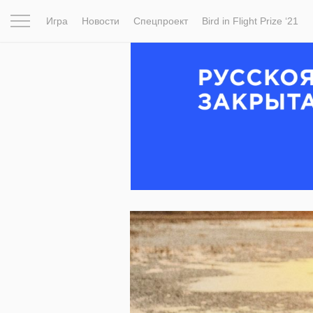
Игра
Новости
Спецпроект
Bird in Flight Prize ‘21
Вдохновение
Почему это шедевр
Мир
Фотопрое