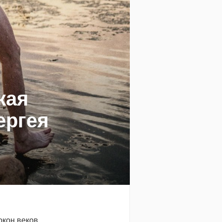
кая
ергея
окон веков.