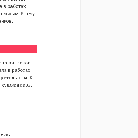
а в работах
тельным. К телу
ников,
спокон веков.
ла в работах
брительным. К
о художников,
нская