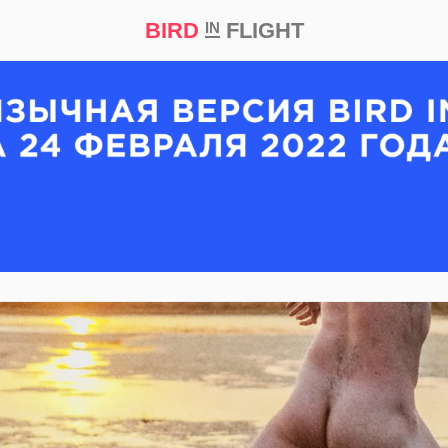
BIRD
FLIGHT
IN
кт
Репортаж