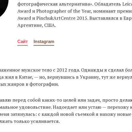
фотографическая альтернатива». Обладатель Leica
Award и Photographer of the Year, номинант преми
Award и PinchukArtCentre 2015. Выставлялся в Евр
Аргентине, США.
Сайт
Instagram
аженное мужское тело с 2012 года. Однажды я сделал б
да жил в Китае, — но, вернувшись в Украину, тут же верну
мых жанров в фотографии.
авлю перед собой каких-то целей или задач, просто делаю
альное удовольствие. Надоедает или устаю — перехожу 
 меня затянулась: с каждой новой съемкой я нахожу новые
жать только усиливается.