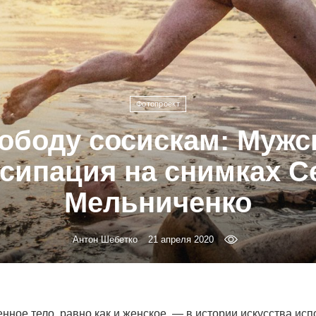
Фотопроект
ободу сосискам: Мужс
сипация на снимках С
Мельниченко
Антон Шебетко
21 апреля 2020
ное тело, равно как и женское, — в истории искусства исп