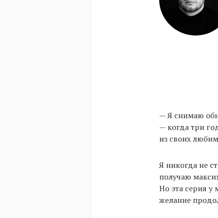
— Я снимаю обн
— когда три го
из своих люби
Я никогда не ст
получаю максим
Но эта серия у
желание продол