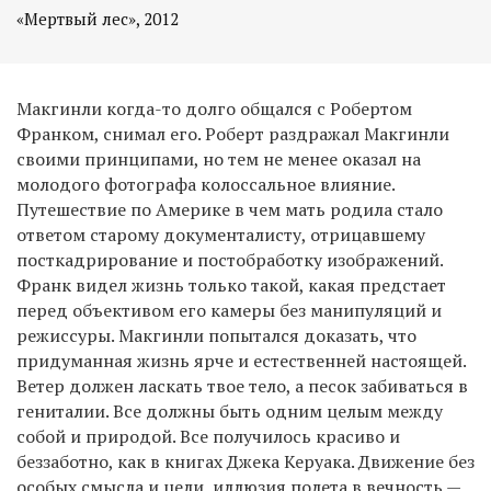
«Мертвый лес», 2012
Макгинли когда-то долго общался с Робертом
Франком, снимал его. Роберт раздражал Макгинли
своими принципами, но тем не менее оказал на
молодого фотографа колоссальное влияние.
Путешествие по Америке в чем мать родила стало
ответом старому документалисту, отрицавшему
посткадрирование и постобработку изображений.
Франк видел жизнь только такой, какая предстает
перед объективом его камеры без манипуляций и
режиссуры. Макгинли попытался доказать, что
придуманная жизнь ярче и естественней настоящей.
Ветер должен ласкать твое тело, а песок забиваться в
гениталии. Все должны быть одним целым между
собой и природой. Все получилось красиво и
беззаботно, как в книгах Джека Керуака. Движение без
особых смысла и цели, иллюзия полета в вечность —