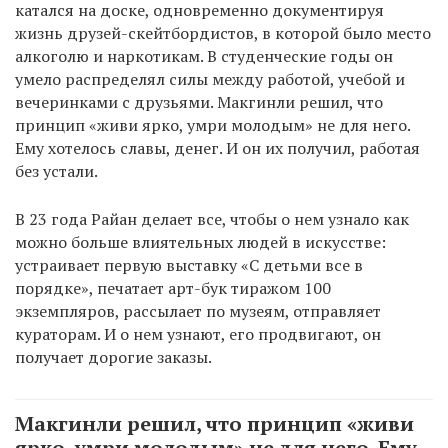
катался на доске, одновременно документируя
жизнь друзей-скейтбордистов, в которой было место
алкоголю и наркотикам. В студенческие годы он
умело распределял силы между работой, учебой и
вечеринками с друзьями. Макгинли решил, что
принцип «живи ярко, умри молодым» не для него.
Ему хотелось славы, денег. И он их получил, работая
без устали.
В 23 года Райан делает все, чтобы о нем узнало как
можно больше влиятельных людей в искусстве:
устраивает первую выставку «С детьми все в
порядке», печатает арт-бук тиражом 100
экземпляров, рассылает по музеям, отправляет
кураторам. И о нем узнают, его продвигают, он
получает дорогие заказы.
Макгинли решил, что принцип «живи
ярко, умри молодым» не для него. Ему