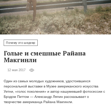
‘21
Фотопроект
Репортаж
Партнерский
Почему это шедевр
материал
Голые и смешные Райана
Макгинли
О
птичке
12 мая 2017
Рекламодателям
Один из самых молодых художников, удостоившихся
персональной выставки в Музее американского искусства
Уитни, «голос поколения» и автор нашумевшей фотосессии с
Брэдом Питтом — Александр Ляпин рассказывает о
творчестве американца Райана Макгинли.