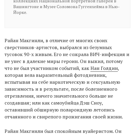
коллекциях Национальной портретной галереи в
Вашингтоне и Музее Соломона Гуггенхейма в Нью-
Йорке.
Райан Макгинли, в отличие от многих своих
сверстников-артистов, выбрался из безумных
тусовок 90-х живым. Его не сожрала ВИЧ-инфекция и
не унес в далекие миры героин. Он выжил, потому
что не был участником событий, как
Нан Голдин
,
которая вела выразительный фотодневник,
испытывая на себе наркотическую и сексуальную
зависимость и в результате, после болезненного
отрезвления, ничего значительного больше не
создавшая; или как самоубийца Дэш Сноу,
оставивший обширную полароидную летопись
отчаянного и свирепого прожигания своей жизни.
Райан Макгинли был спокойным вуайеристом. Он