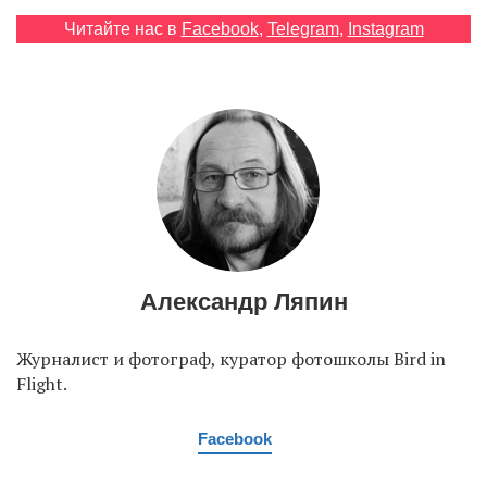
Читайте нас в
Facebook
,
Telegram
,
Instagram
EN
UA
Александр Ляпин
Журналист и фотограф, куратор фотошколы Bird in
Flight.
Facebook