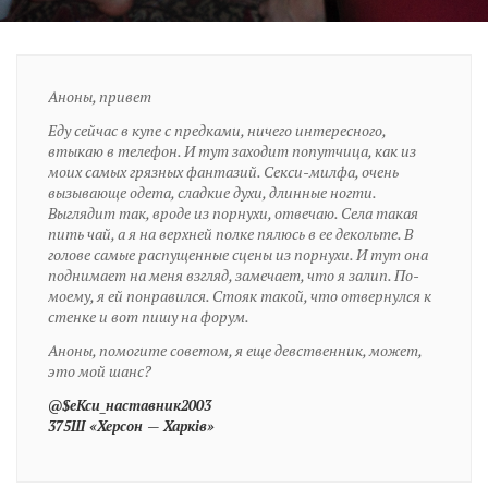
Аноны, привет
Еду сейчас в купе с предками, ничего интересного,
втыкаю в телефон. И тут заходит попутчица, как из
моих самых грязных фантазий. Секси-милфа, очень
вызывающе одета, сладкие духи, длинные ногти.
Выглядит так, вроде из порнухи, отвечаю. Села такая
пить чай, а я на верхней полке пялюсь в ее декольте. В
голове самые распущенные сцены из порнухи. И тут она
поднимает на меня взгляд, замечает, что я залип. По-
моему, я ей понравился. Стояк такой, что отвернулся к
стенке и вот пишу на форум.
Аноны, помогите советом, я еще девственник, может,
это мой шанс?
@$еКси_наставник2003
375Ш «Херсон — Харкiв»