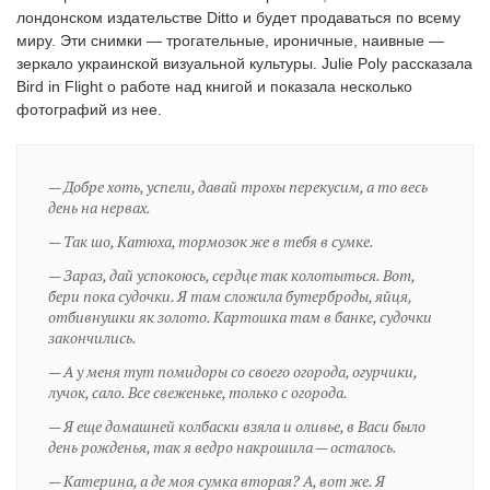
лондонском издательстве Ditto и будет продаваться по всему
миру. Эти снимки — трогательные, ироничные, наивные —
зеркало украинской визуальной культуры. Julie Poly рассказала
EN
UA
Bird in Flight о работе над книгой и показала несколько
фотографий из нее.
— Добре хоть, успели, давай трохы перекусим, а то весь
день на нервах.
— Так шо, Катюха, тормозок же в тебя в сумке.
— Зараз, дай успокоюсь, сердце так колотыться. Вот,
бери пока судочки. Я там сложила бутерброды, яйця,
отбивнушки як золото. Картошка там в банке, судочки
закончились.
— А у меня тут помидоры со своего огорода, огурчики,
лучок, сало. Все свеженьке, только с огорода.
— Я еще домашней колбаски взяла и оливье, в Васи было
день рожденья, так я ведро накрошила — осталось.
— Катерина, а де моя сумка вторая? А, вот же. Я