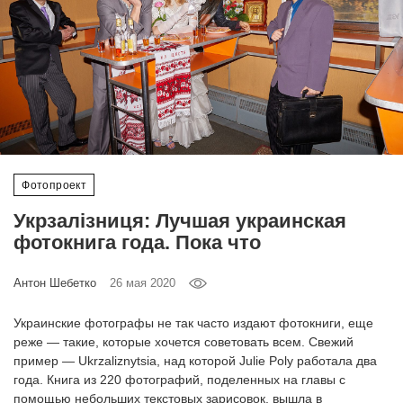
‘21
Фотопроект
Репортаж
Партнерский
материал
Фотопроект
Укрзалізниця: Лучшая украинская
О
птичке
фотокнига года. Пока что
Антон Шебетко
26 мая 2020
Рекламодателям
Украинские фотографы не так часто издают фотокниги, еще
реже — такие, которые хочется советовать всем. Свежий
пример — Ukrzaliznytsia, над которой Julie Poly работала два
года. Книга из 220 фотографий, поделенных на главы с
помощью небольших текстовых зарисовок, вышла в