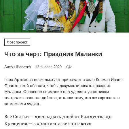
‘21
Фотопроект
Репортаж
Фотопроект
Партнерский
Что за черт: Праздник Маланки
материал
Антон Шебетко
13 января 2020
О
птичке
Гера Артемова несколько лет приезжает в село Космач Ивано-
Франковской области, чтобы документировать праздник
Рекламодателям
Маланки. Основное внимание она уделяет участникам
театрализованного действа, а также тому, кто же скрывается
за масками чудищ.
Все Святки — двенадцать дней от Рождества до
Крещения — в христианстве считаются