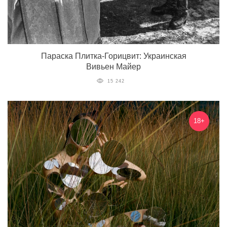
Параска Плитка-Горицвит: Украинская
Вивьен Майер
15 242
18+