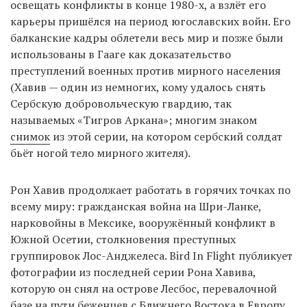
освещать конфликты в конце 1980-х, а взлёт его
карьеры пришёлся на период югославских войн. Его
балканские кадры облетели весь мир и позже были
EN
UA
использованы в Гааге как доказательство
преступлений военных против мирного населения
(Хавив — один из немногих, кому удалось снять
Сербскую добровольческую гвардию, так
называемых «Тигров Аркана»; многим знаком
снимок
из этой серии, на котором сербский солдат
бьёт ногой тело мирного жителя).
Рон Хавив продолжает работать в горячих точках по
всему миру: гражданская война на Шри-Ланке,
нарковойны в Мексике, вооружённый конфликт в
Южной Осетии, столкновения преступных
группировок Лос-Анджелеса. Bird In Flight публикует
фотографии из последней серии Рона Хавива,
которую он снял на острове Лесбос, перевалочной
базе на пути беженцев с Ближнего Востока в Европу.