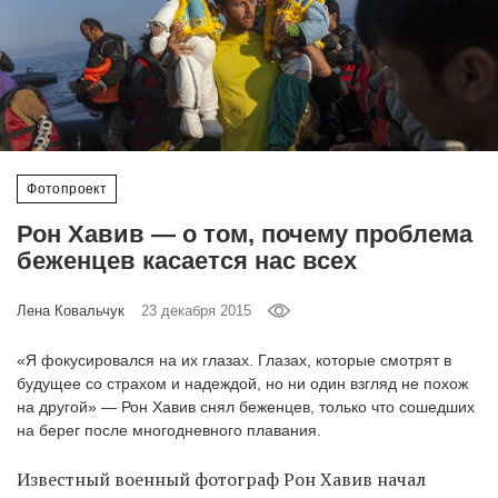
‘21
Фотопроект
Репортаж
Фотопроект
Партнерский
материал
Рон Хавив — о том, почему проблема
беженцев касается нас всех
О
птичке
Лена Ковальчук
23 декабря 2015
Рекламодателям
«Я фокусировался на их глазах. Глазах, которые смотрят в
будущее со страхом и надеждой, но ни один взгляд не похож
на другой» — Рон Хавив снял беженцев, только что сошедших
на берег после многодневного плавания.
Известный военный фотограф Рон Хавив начал