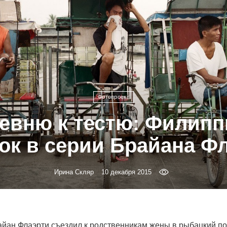
Фотопроект
евню к тестю: Филип
ок в серии Брайана Ф
Ирина Скляр
10 декабря 2015
йан Флаэрти съездил к родственникам жены в рыбацкий по