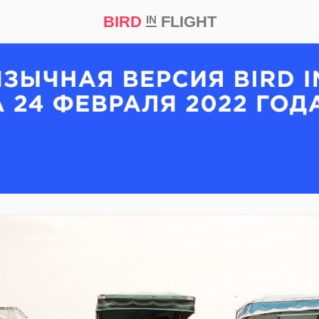
BIRD
FLIGHT
IN
кт
Репортаж