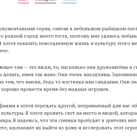
окументальная серия, снятая в небольшом рыбацком пос
о родной город моего тестя, поэтому мне удалось побыв
 Я хотел показать повседневную жизнь и культуру этого ме
юче.
ющее там — это люди, то, насколько они дружелюбны и с
 делать, имея так мало. Они очень находчивы. Запомнило
х тем, что имели, будь то жестянка или сандалии. Они зн
и хорошо провести время без модных игрушек.
иями я хотел передать другой, непривычный для нас об
 культуры. Я хотел пролить свет на место и людей, которы
мира. Я надеюсь, что эти снимки пробудят в зрителях ин
ете, вдохновят их выйти из дому и исследовать этот огр