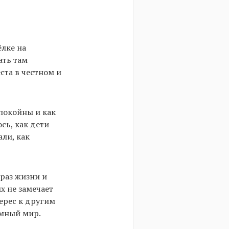
ёлке на
ать там
ста в честном и
покойны и как
сь, как дети
али, как
раз жизни и
х не замечает
терес к другим
омный мир.