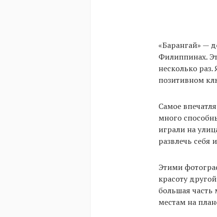
«Барангай» — д
Филиппинах. Эт
несколько раз.
позитивном кл
Самое впечатля
много способны
играли на улица
развлечь себя 
Этими фотограф
красоту другой
большая часть 
местам на план