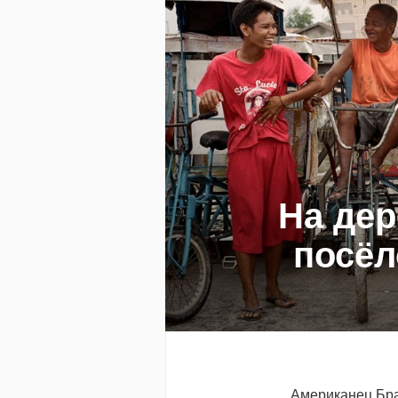
На дер
посёл
Американец Бра