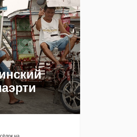
пинский
лаэрти
сёлок на