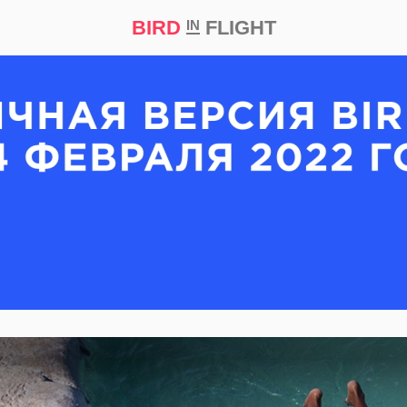
BIRD
FLIGHT
IN
кт
Репортаж