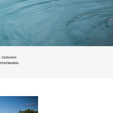
и сильнее
битаемыми.