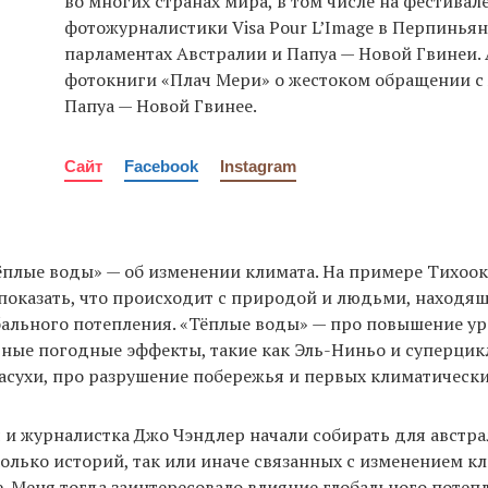
во многих странах мира, в том числе на фестивал
фотожурналистики Visa Pour L’Image в Перпиньян
парламентах Австралии и Папуа — Новой Гвинеи.
фотокниги «Плач Мери» о жестоком обращении 
Папуа — Новой Гвинее.
Сайт
Facebook
Instagram
плые воды» — об изменении климата. На примере Тихоо
 показать, что происходит с природой и людьми, находя
ального потепления. «Тёплые воды» — про повышение ур
ные погодные эффекты, такие как Эль-Ниньо и суперцик
асухи, про разрушение побережья и первых климатически
я и журналистка Джо Чэндлер начали собирать для австр
сколько историй, так или иначе связанных с изменением к
. Меня тогда заинтересовало влияние глобального потеп