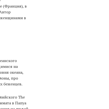
е
е (Франция), в
 Автор
с женщинами в
кеанского
щимися на
овня океана,
лоны, про
х беженцев.
алийского The
лимата в Папуа
ления на людей,