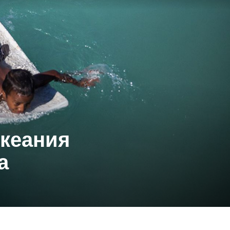
кеания
а