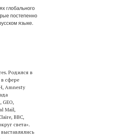
ях глобального
орые постепенно
русском языке.
es. Родился в
 в сфере
Н, Amnesty
лада
, GEO,
l Mail,
laire, BBC,
круг света».
 выставлялись