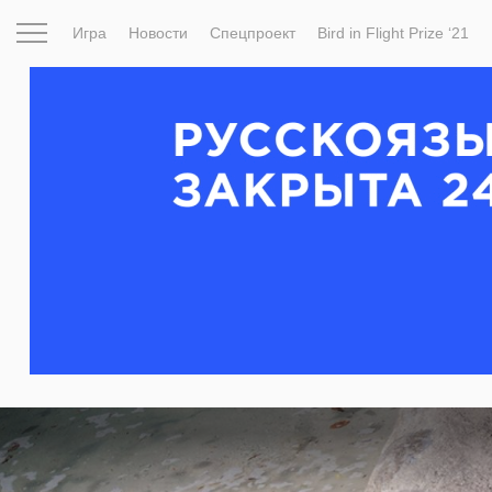
Игра
Новости
Спецпроект
Bird in Flight Prize ‘21
Вдохновение
Почему это шедевр
Мир
Фотопрое