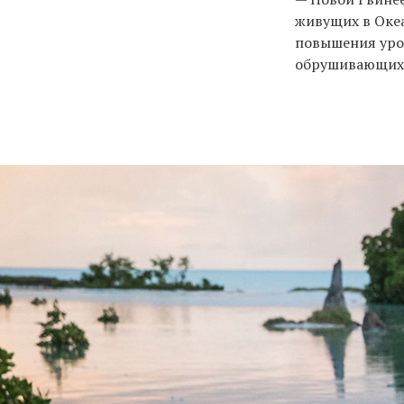
живущих в Океа
повышения уро
обрушивающихс