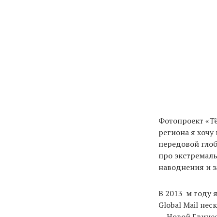
Фотопроект «Тё
региона я хочу
передовой глоб
про экстремаль
наводнения и з
В 2013-м году 
Global Mail не
— Новой Гвинее