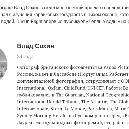
ограф Влад Сохин затеял многолетний проект о последстви
чал с изучения карликовых государств в Тихом океане, кот
водой. Bird In Flight впервые публикует «Тёплые воды» на 
Влад Сохин
34 года
Фотограф британского фотоагентства Panos Pictur
России, живёт в Лиссабоне (Португалия). Работает
документальной фотографии, сотрудничает с ОО
International, Oxfam, ChildFund, UNICEF. Работы В
публиковались в The Guardian, National Geographic
International Herald Tribune, The Atlantic, The Globa
Internazionale, Stern, Le Monde, Paris Match, Marie C
Sydney Morning Herald, в «Русском репортёре», «Во
Лауреат международных фотопремий, его работы