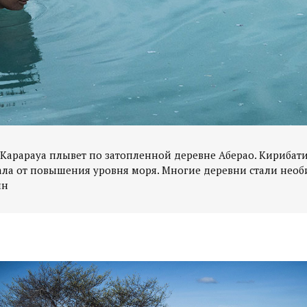
 Карарауа плывет по затопленной деревне Аберао. Кирибат
ала от повышения уровня моря. Многие деревни стали нео
ин